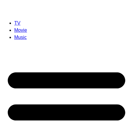
TV
Movie
Music