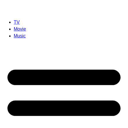
TV
Movie
Music