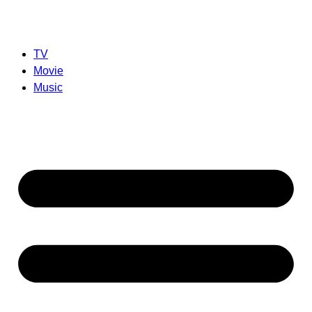
TV
Movie
Music