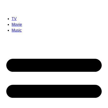
TV
Movie
Music