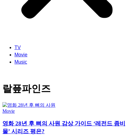
TV
Movie
Music
랄픞파인즈
Movie
영화 28년 후 뼈의 사원 감상 가이드 ‘레전드 좀비
물’ 시리즈 평은?