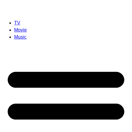
TV
Movie
Music