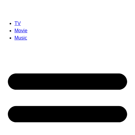
TV
Movie
Music