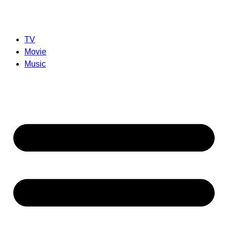
TV
Movie
Music