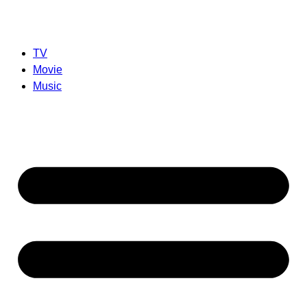
TV
Movie
Music