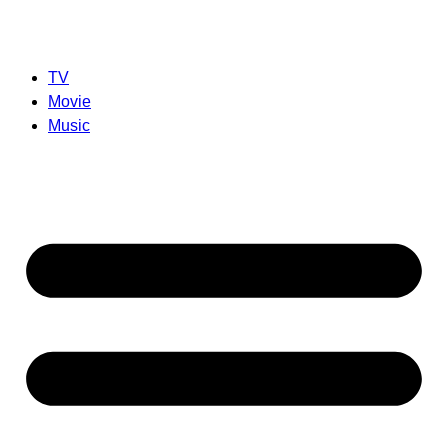
TV
Movie
Music