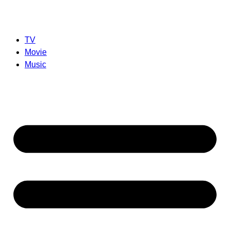
TV
Movie
Music