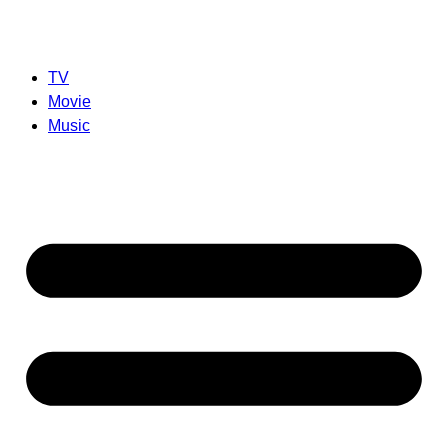
TV
Movie
Music