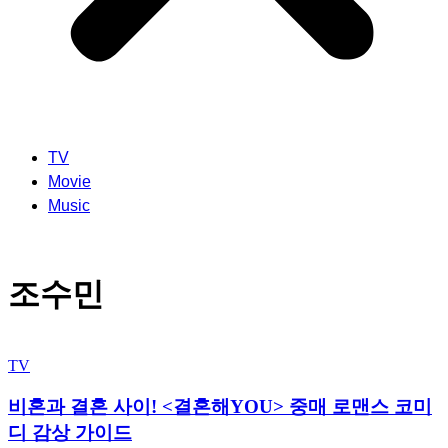
TV
Movie
Music
조수민
TV
비혼과 결혼 사이! <결혼해YOU> 중매 로맨스 코미
디 감상 가이드