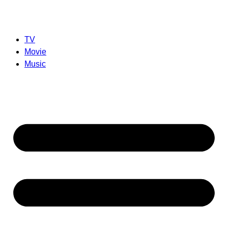
TV
Movie
Music