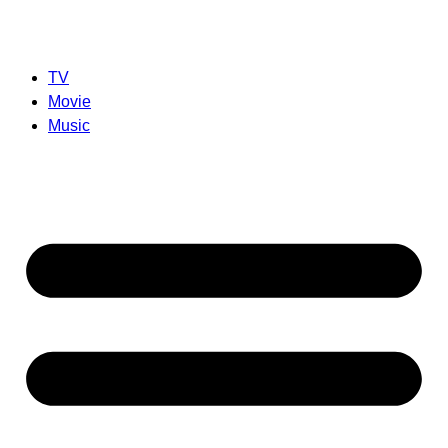
TV
Movie
Music