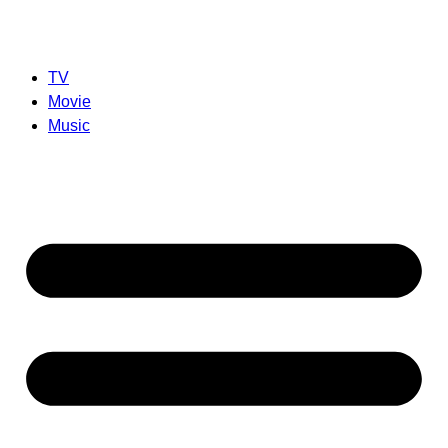
TV
Movie
Music