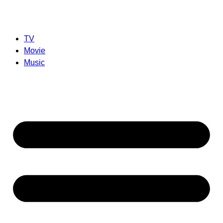
TV
Movie
Music