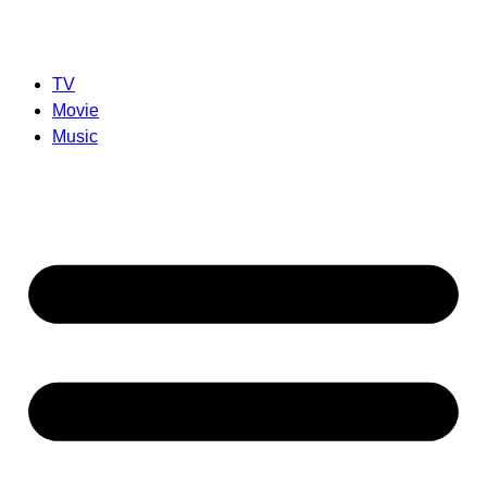
TV
Movie
Music