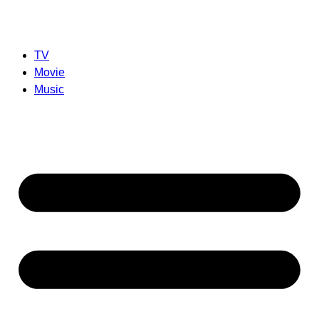
TV
Movie
Music