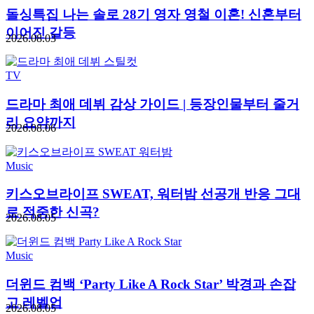
돌싱특집 나는 솔로 28기 영자 영철 이혼! 신혼부터
이어진 갈등
2026.08.03
TV
드라마 최애 데뷔 감상 가이드 | 등장인물부터 줄거
리 요약까지
2026.08.06
Music
키스오브라이프 SWEAT, 워터밤 선공개 반응 그대
로 적중한 신곡?
2026.08.05
Music
더윈드 컴백 ‘Party Like A Rock Star’ 박경과 손잡
고 레벨업
2026.08.05