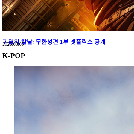
귀멸의 칼날: 무한성편 1부 넷플릭스 공개
2026.08.05
K-POP