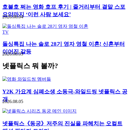
호불호 쩌는 영화 호프 후기 | 줄거리부터 결말 스포
요약까지 ‘이런 사람 보세요’
2026.08.04
TV
돌싱특집 나는 솔로 28기 영자 영철 이혼! 신혼부터
이어진 갈등
2026.08.03
넷플릭스 뭐 볼까?
Y2K 가요계 심폐소생 소동극-와일드씽 넷플릭스 공
개
2026.08.05
넷플릭스《동궁》저주의 진실을 파헤치는 오컬트