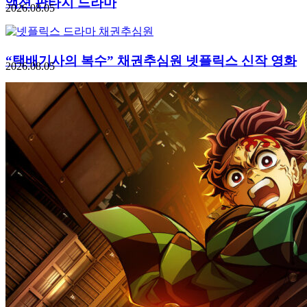
액션 판타지 드라마
2026.08.05
“택배기사의 복수” 채권추심원 넷플릭스 신작 영화
2026.08.05