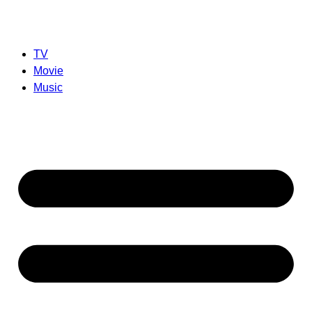
TV
Movie
Music