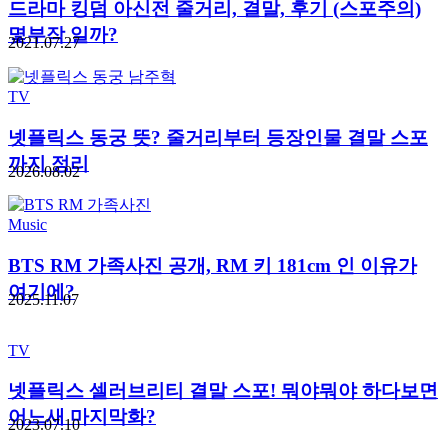
드라마 킹덤 아신전 줄거리, 결말, 후기 (스포주의)
몇부작 일까?
2021.07.27
TV
넷플릭스 동궁 뜻? 줄거리부터 등장인물 결말 스포
까지 정리
2026.08.02
Music
BTS RM 가족사진 공개, RM 키 181cm 인 이유가
여기에?
2025.11.07
TV
넷플릭스 셀러브리티 결말 스포! 뭐야뭐야 하다보면
어느새 마지막화?
2023.07.10