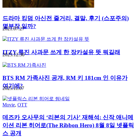
드라마 킹덤 아신전 줄거리, 결말, 후기 (스포주의)
몇부작 일까?
2021.07.27
ITZY 류진 사과문 쓰게 한 장카설유 뜻 뭐길래
2025.12.30
BTS RM 가족사진 공개, RM 키 181cm 인 이유가
여기에?
2025.11.07
Movie
,
OTT
데즈카 오사무의 ‘리본의 기사’ 재해석: 신작 애니메
이션 리본 히어로(The Ribbon Hero) 8월 8일 넷플릭
스 공개