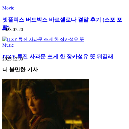
Movie
넷플릭스 버드박스 바르셀로나 결말 후기 (스포 포
함)
2023.07.20
Music
ITZY 류진 사과문 쓰게 한 장카설유 뜻 뭐길래
2025.12.30
더 볼만한 기사