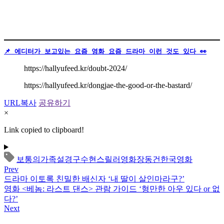
📌 에디터가 보고있는 요즘 영화 요즘 드라마 이런 것도 있다 👀
https://hallyufeed.kr/doubt-2024/
https://hallyufeed.kr/dongjae-the-good-or-the-bastard/
URL복사
공유하기
×
Link copied to clipboard!
보통의가족
설경구
수현
스릴러
영화
장동건
한국영화
Prev
드라마 이토록 친밀한 배신자 ‘내 딸이 살인마라구?’
영화 <베놈: 라스트 댄스> 관람 가이드 ‘형만한 아우 있다 or 없
다?’
Next