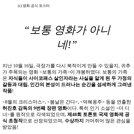
(c) 영화 공식 포스터
“보통 영화가 아니
네!”
지난 10월 16일, 극장가를 다시 북적이게 만들 수 있을지, 귀추
가 주목되는 영화 <보통의 가족>이 개봉하였다. 보통의 가족
은
자식들이 사이코패스 살인자라는 사실을 알게 된 두 가정의
갈등과 대립, 인간의 본성이 드러나는 순간을 섬세하게 그려낸
작품
!
<8월의 크리스마스>, <봄날은 간다>, <덕혜옹주> 등을 연출한
허진호 감독의 9번째 장편 영화
이다. 특히 인기 소설인 <더 디
너>를 원작으로 각색되었으며,
제48회 토론토 국제 영화제 공
식 초청작
으로 선정되었으며,
수상까지
거머쥐어 많은 관심을
받았음!