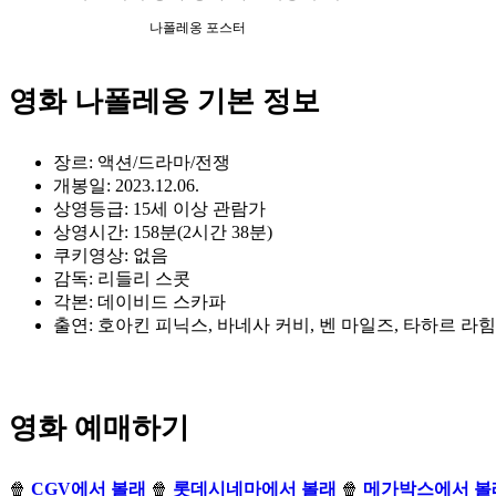
나폴레옹 포스터
영화 나폴레옹 기본 정보
장르: 액션/드라마/전쟁
개봉일: 2023.12.06.
상영등급: 15세 이상 관람가
상영시간: 158분(2시간 38분)
쿠키영상: 없음
감독: 리들리 스콧
각본: 데이비드 스카파
출연: 호아킨 피닉스, 바네사 커비, 벤 마일즈, 타하르 라
영화 예매하기
🍿
CGV에서 볼래
🍿
롯데시네마에서 볼래
🍿
메가박스에서 볼