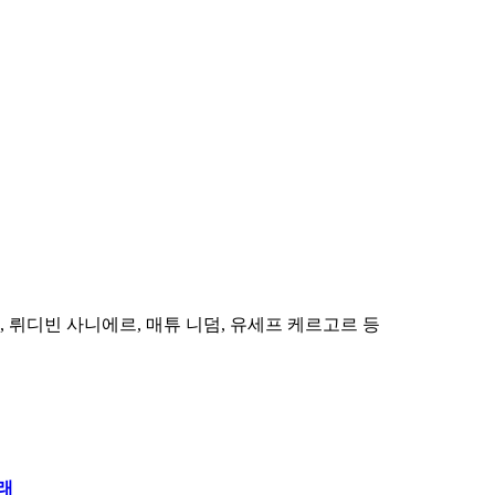
힘, 뤼디빈 사니에르, 매튜 니덤, 유세프 케르고르 등
래