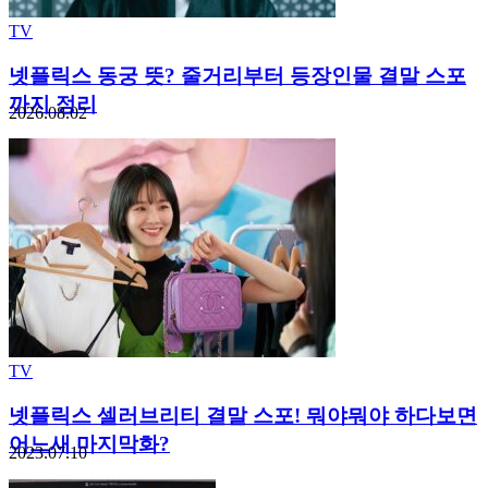
TV
넷플릭스 동궁 뜻? 줄거리부터 등장인물 결말 스포
까지 정리
2026.08.02
TV
넷플릭스 셀러브리티 결말 스포! 뭐야뭐야 하다보면
어느새 마지막화?
2023.07.10