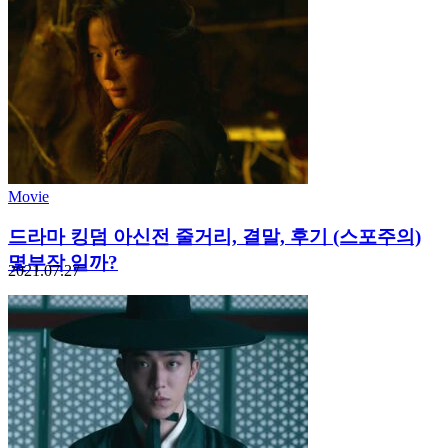
Movie
드라마 킹덤 아신전 줄거리, 결말, 후기 (스포주의)
몇부작 일까?
2021.07.27