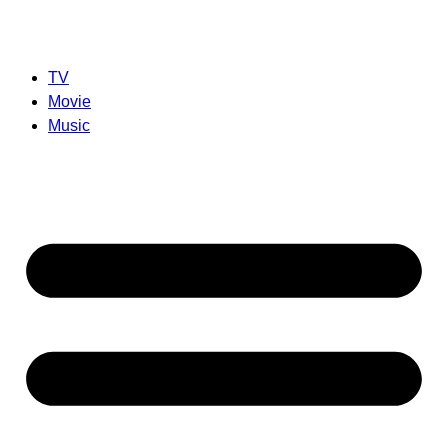
TV
Movie
Music