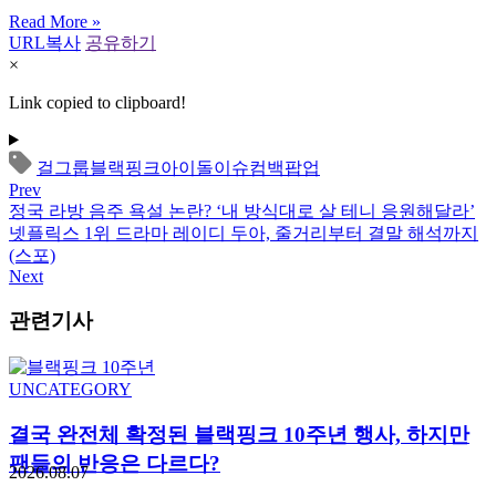
Read More »
URL복사
공유하기
×
Link copied to clipboard!
걸그룹
블랙핑크
아이돌
이슈
컴백
팝업
Prev
정국 라방 음주 욕설 논란? ‘내 방식대로 살 테니 응원해달라’
넷플릭스 1위 드라마 레이디 두아, 줄거리부터 결말 해석까지
(스포)
Next
관련기사
UNCATEGORY
결국 완전체 확정된 블랙핑크 10주년 행사, 하지만
팬들의 반응은 다르다?
2026.08.07