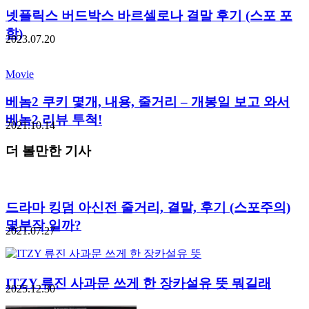
넷플릭스 버드박스 바르셀로나 결말 후기 (스포 포
함)
2023.07.20
Movie
베놈2 쿠키 몇개, 내용, 줄거리 – 개봉일 보고 와서
베놈2 리뷰 투척!
2021.10.14
더 볼만한 기사
드라마 킹덤 아신전 줄거리, 결말, 후기 (스포주의)
몇부작 일까?
2021.07.27
ITZY 류진 사과문 쓰게 한 장카설유 뜻 뭐길래
2025.12.30