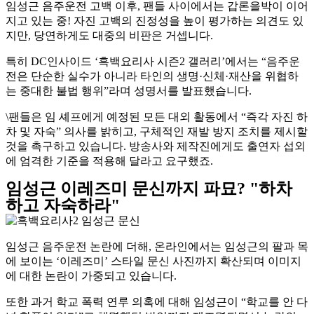
임성근 음주운전 고백 이후, 팬들 사이에서는 갑론을박이 이어
지고 있는 중! 자진 고백의 진정성을 높이 평가하는 의견도 있
지만, 당연하게도 대중의 비판은 거셉니다.
특히 DC인사이드 ‘흑백요리사 시즌2 갤러리’에서는 “음주운
전은 단순한 실수가 아니라 타인의 생명·신체·재산을 위협하
는 중대한 불법 행위”라며 성명서를 발표했습니다.
\팬들은 임 셰프에게 예정된 모든 대외 활동에서 “즉각 자진 하
차 및 자숙” 의사를 밝히고, 구체적인 재발 방지 조치를 제시할
것을 촉구하고 있습니다. 방송사와 제작진에게도 출연자 섭외
에 엄격한 기준을 적용해 달라고 요구했죠.
임성근 이레즈미 문신까지 파묘? "하차
하고 자숙하라"
임성근 음주운전 논란에 더해, 온라인에서는 임성근의 팔과 목
에 보이는 ‘이레즈미’ 스타일 문신 사진까지 확산되며 이미지
에 대한 논란이 가중되고 있습니다.
또한 과거 학교 폭력 연루 의혹에 대해 임성근이 “학교를 안 다