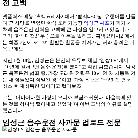
전 고백
넷플릭스 예능 ‘흑백요리사2’에서 ‘빨리다이닝’ 유행어를 만들
며 큰 사랑을 받았던 한식 조리기능장
임성근 셰프
가 과거 세
차례 음주운전 전력을 고백해 큰 파장을 일으키고 있습니다.
과거 ‘한식대첩3’ 우승으로 이름을 알리고, ‘흑백요리사2’에서
는 최종 7인에 오르며 활발한 활동을 이어가던 터라 충격은 더
욱 큰데요.
지난 1월 18일, 임성근은 본인의 유튜브 채널 ‘임짱TV’에서
“10년에 걸쳐 3번 음주(운전)를 했다”고 직접 밝혔습니다. 임성
근 음주운전 범죄 중, 가장 오래된 전력은 10년 전 차 시동을 켜
둔 채 잠들었다 적발된 경우이고, 가장 최근은 5~6년 전 면허
취소 후 재취득한 일이라고 털어놨죠.
그는 “어마어마한 사랑이 오니까 부담스러웠다. 마음속에 있
는 것을 하나씩 털어내고 싶었다”며 이번 고백의 이유를 설명
했습니다.
임성근 음주운전 사과문 업로드 전문