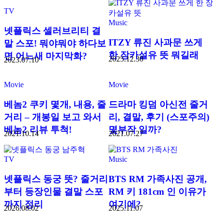
TV
Music
넷플릭스 셀러브리티 결
ITZY 류진 사과문 쓰게
말 스포! 뭐야뭐야 하다보
한 장카설유 뜻 뭐길래
면 어느새 마지막화?
2025.12.30
2023.07.10
Movie
Movie
베놈2 쿠키 몇개, 내용, 줄
드라마 킹덤 아신전 줄거
거리 – 개봉일 보고 와서
리, 결말, 후기 (스포주의)
베놈2 리뷰 투척!
몇부작 일까?
2021.10.14
2021.07.27
TV
Music
넷플릭스 동궁 뜻? 줄거리
BTS RM 가족사진 공개,
부터 등장인물 결말 스포
RM 키 181cm 인 이유가
까지 정리
여기에?
2026.08.02
2025.11.07