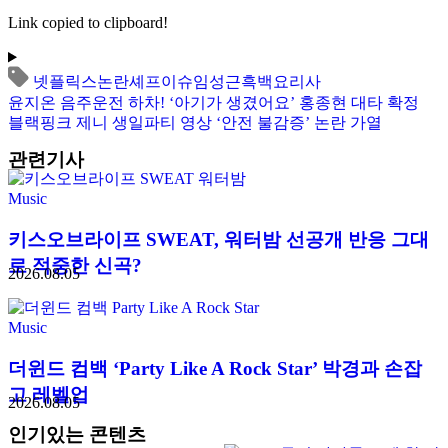
Link copied to clipboard!
넷플릭스
논란
셰프
이슈
임성근
흑백요리사
윤지온 음주운전 하차! ‘아기가 생겼어요’ 홍종현 대타 확정
블랙핑크 제니 생일파티 영상 ‘안전 불감증’ 논란 가열
관련기사
Music
키스오브라이프 SWEAT, 워터밤 선공개 반응 그대
로 적중한 신곡?
2026.08.05
Music
더윈드 컴백 ‘Party Like A Rock Star’ 박경과 손잡
고 레벨업
2026.08.05
인기있는 콘텐츠