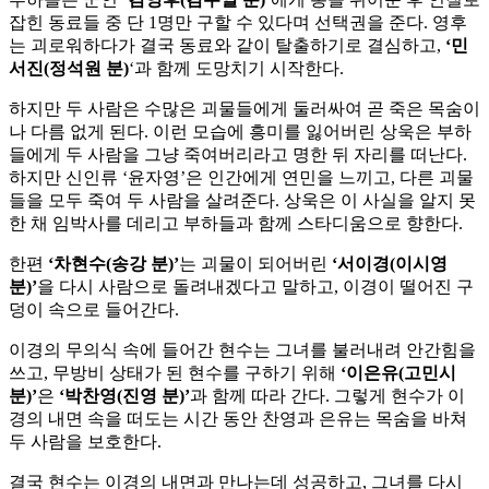
잡힌 동료들 중 단 1명만 구할 수 있다며 선택권을 준다. 영후
는 괴로워하다가 결국 동료와 같이 탈출하기로 결심하고,
‘민
서진(정석원 분)
‘과 함께 도망치기 시작한다.
하지만 두 사람은 수많은 괴물들에게 둘러싸여 곧 죽은 목숨이
나 다름 없게 된다. 이런 모습에 흥미를 잃어버린 상욱은 부하
들에게 두 사람을 그냥 죽여버리라고 명한 뒤 자리를 떠난다.
하지만 신인류 ‘윤자영’은 인간에게 연민을 느끼고, 다른 괴물
들을 모두 죽여 두 사람을 살려준다. 상욱은 이 사실을 알지 못
한 채 임박사를 데리고 부하들과 함께 스타디움으로 향한다.
한편
‘차현수(송강 분)’
는 괴물이 되어버린
‘서이경(이시영
분)’
을 다시 사람으로 돌려내겠다고 말하고, 이경이 떨어진 구
덩이 속으로 들어간다.
이경의 무의식 속에 들어간 현수는 그녀를 불러내려 안간힘을
쓰고, 무방비 상태가 된 현수를 구하기 위해
‘이은유(고민시
분)’
은
‘박찬영(진영 분)’
과 함께 따라 간다. 그렇게 현수가 이
경의 내면 속을 떠도는 시간 동안 찬영과 은유는 목숨을 바쳐
두 사람을 보호한다.
결국 현수는 이경의 내면과 만나는데 성공하고, 그녀를 다시