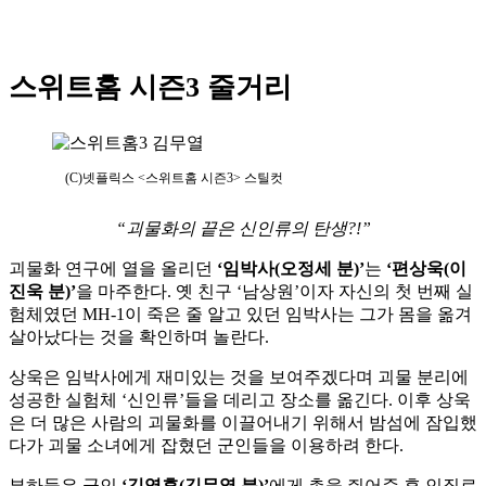
스위트홈 시즌3 줄거리
(C)넷플릭스 <스위트홈 시즌3> 스틸컷
“괴물화의 끝은 신인류의 탄생?!”
괴물화 연구에 열을 올리던
‘임박사(오정세 분)’
는
‘편상욱(이
진욱 분)’
을 마주한다. 옛 친구 ‘남상원’이자 자신의 첫 번째 실
험체였던 MH-1이 죽은 줄 알고 있던 임박사는 그가 몸을 옮겨
살아났다는 것을 확인하며 놀란다.
상욱은 임박사에게 재미있는 것을 보여주겠다며 괴물 분리에
성공한 실험체 ‘신인류’들을 데리고 장소를 옮긴다. 이후 상욱
은 더 많은 사람의 괴물화를 이끌어내기 위해서 밤섬에 잠입했
다가 괴물 소녀에게 잡혔던 군인들을 이용하려 한다.
부하들은 군인
‘김영후(김무열 분)’
에게 총을 쥐어준 후 인질로