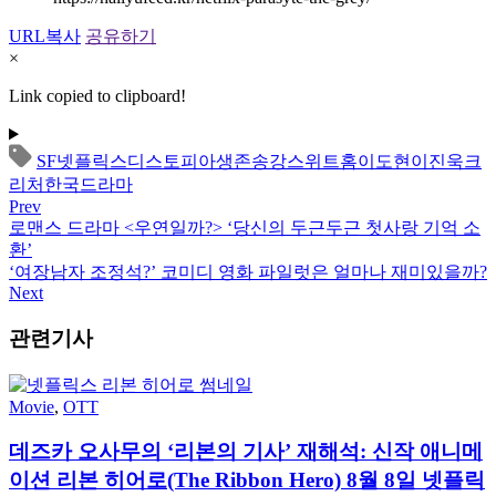
URL복사
공유하기
×
Link copied to clipboard!
SF
넷플릭스
디스토피아
생존
송강
스위트홈
이도현
이진욱
크
리처
한국드라마
Prev
로맨스 드라마 <우연일까?> ‘당신의 두근두근 첫사랑 기억 소
환’
‘여장남자 조정석?’ 코미디 영화 파일럿은 얼마나 재미있을까?
Next
관련기사
Movie
,
OTT
데즈카 오사무의 ‘리본의 기사’ 재해석: 신작 애니메
이션 리본 히어로(The Ribbon Hero) 8월 8일 넷플릭