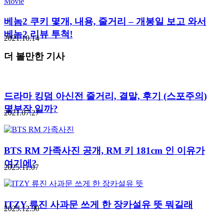
Movie
베놈2 쿠키 몇개, 내용, 줄거리 – 개봉일 보고 와서
베놈2 리뷰 투척!
2021.10.14
더 볼만한 기사
드라마 킹덤 아신전 줄거리, 결말, 후기 (스포주의)
몇부작 일까?
2021.07.27
BTS RM 가족사진 공개, RM 키 181cm 인 이유가
여기에?
2025.11.07
ITZY 류진 사과문 쓰게 한 장카설유 뜻 뭐길래
2025.12.30