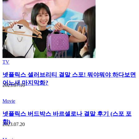
TV
넷플릭스 셀러브리티 결말 스포! 뭐야뭐야 하다보면
어느새 마지막화?
2023.07.10
Movie
넷플릭스 버드박스 바르셀로나 결말 후기 (스포 포
함)
2023.07.20