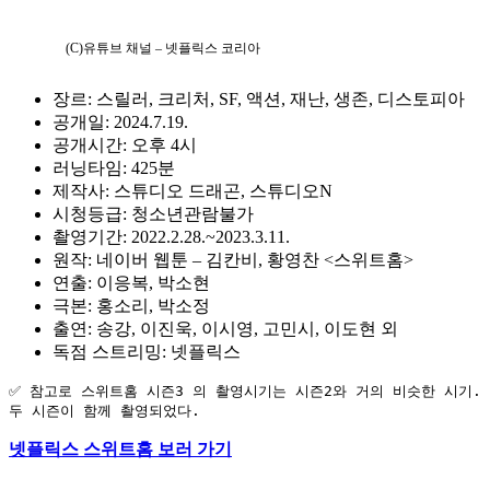
(C)유튜브 채널 – 넷플릭스 코리아
장르: 스릴러, 크리처, SF, 액션, 재난, 생존, 디스토피아
공개일: 2024.7.19.
공개시간: 오후 4시
러닝타임: 425분
제작사: 스튜디오 드래곤, 스튜디오N
시청등급: 청소년관람불가
촬영기간: 2022.2.28.~2023.3.11.
원작: 네이버 웹툰 – 김칸비, 황영찬 <스위트홈>
연출: 이응복, 박소현
극본: 홍소리, 박소정
출연: 송강, 이진욱, 이시영, 고민시, 이도현 외
독점 스트리밍: 넷플릭스
✅ 참고로 스위트홈 시즌3 의 촬영시기는 시즌2와 거의 비슷한 시기. 
두 시즌이 함께 촬영되었다.
넷플릭스 스위트홈 보러 가기