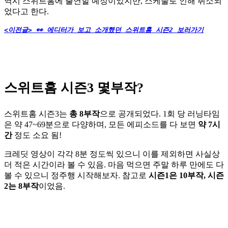
역시 스위트홈에 출연할 예정이었지만, 스케줄로 인해 취소되
었다고 한다.
<이전글> 👀 에디터가 보고 소개했던 스위트홈 시즌2 보러가기
스위트홈 시즌3 몇부작?
스위트홈 시즌3는
총 8부작
으로 공개되었다. 1회 당 러닝타임
은 약 47~69분으로 다양하며, 모든 에피소드를 다 보면
약 7시
간
정도 소요 됨!
크레딧 영상이 각각 8분 정도씩 있으니 이를 제외하면 사실상
더 적은 시간이라 볼 수 있음. 마음 먹으면 주말 하루 만에도 다
볼 수 있으니 정주행 시작해보자. 참고로
시즌1은 10부작, 시즌
2는 8부작
이었음.