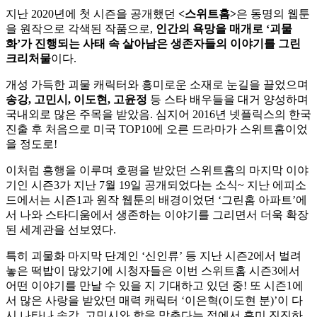
지난 2020년에 첫 시즌을 공개했던
<스위트홈>
은 동명의 웹툰
을 원작으로 각색된 작품으로,
인간의 욕망을 매개로 ‘괴물
화’가 진행되는 사태 속 살아남은 생존자들의 이야기를 그린
크리처물
이다.
개성 가득한 괴물 캐릭터와 흥미로운 소재로 눈길을 끌었으며
송강, 고민시, 이도현, 고윤정
등 스타 배우들을 대거 양성하며
국내외로 많은 주목을 받았음. 심지어 2016년 넷플릭스의 한국
진출 후 처음으로 미국 TOP10에 오른 드라마가 스위트홈이었
을 정도로!
이처럼 흥행을 이루며 호평을 받았던 스위트홈의 마지막 이야
기인 시즌3가 지난 7월 19일 공개되었다는 소식~ 지난 에피소
드에서는 시즌1과 원작 웹툰의 배경이었던 ‘그린홈 아파트’에
서 나와 스타디움에서 생존하는 이야기를 그리면서 더욱 확장
된 세계관을 선보였다.
특히 괴물화 마지막 단계인 ‘신인류’ 등 지난 시즌2에서 벌려
놓은 떡밥이 많았기에 시청자들은 이번 스위트홈 시즌3에서
어떤 이야기를 만날 수 있을 지 기대하고 있던 중! 또 시즌1에
서 많은 사랑을 받았던 매력 캐릭터 ‘이은혁(이도현 분)’이 다
시 나타나 송강, 고민시와 합을 맞춘다는 점에서 흥미 진진하