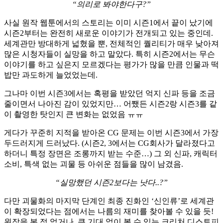
“의리로 봐야한다구?”
사실 원작 웹툰에서의 스토리는 이미 시즌1에서 끝이 났기에
시즌2부터는 완전히 새로운 이야기가 전개되고 있는 중인데.
세계관만 방대하게 넓혔을 뿐, 전체적인 퀄리티가 매우 낮아져
많은 시청자들이 실망을 하고 말았다. 특히 시즌2에서는 무슨
이야기를 하고 싶은지 모르겠다는 평가가 많을 만큼 인물과 떡
밥만 과도하게 늘었었는데.
그나마 이번 시즌3에서는 혹평을 받았던 억지 신파 등을 조금
줄이면서 나아진 감이 있었지만… 어쨌든 시즌2랑 시즌3를 같
이 촬영한 탓인지 큰 변화는 없었음 ㅠㅠ
게다가 꾸준히 지적을 받아온 CG 문제는 이번 시즌3에서 가장
두드러지게 드러났다. (시즌2, 3에서는 CG회사가 달라졌다고
하더니 특정 장면은 조롱까지 받는 수준…) 그 외 신파, 캐릭터
소비, 특색 없는 괴물 등 아쉬운 점들을 많이 남겼음.
“실망했던 시즌2보다는 낫다..?”
다만 괴물화의 마지막 단계인 최종 진화인 ‘신인류’로 세계관
이 확장되었다는 점에서는 나름의 재미를 찾아볼 수 있을 듯!
원작을 본 적 없거나, 큰 기대 없이 볼 수 있는 크리처 디스토피