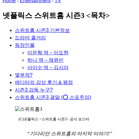
Home
-
Entertainment
-
TV
넷플릭스 스위트홈 시즌3 <목차>
스위트홈 시즌3 기본정보
드라마 줄거리
등장인물
이은혁 역 – 이도현
하니 역 – 채원빈
서이수 역 – 김시아
몇부작?
에디터의 감상 후기 & 평점
시즌3 감독 누구?
스위트홈 시즌3 결말 (⭕️ 스포주의)
(C)넷플릭스 <스위트홈 시즌3> 공식 포스터
“기다리던 스위트홈의 마지막 이야기!”