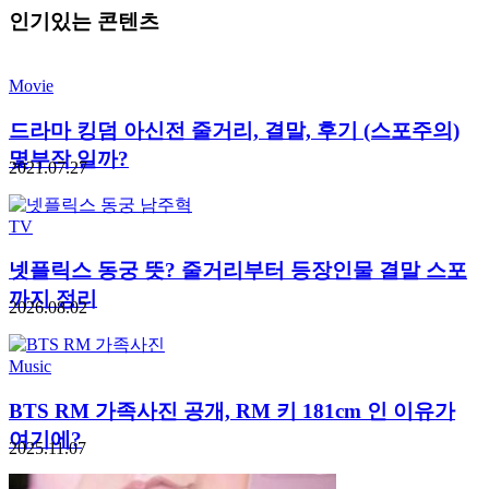
인기있는 콘텐츠
Movie
드라마 킹덤 아신전 줄거리, 결말, 후기 (스포주의)
몇부작 일까?
2021.07.27
TV
넷플릭스 동궁 뜻? 줄거리부터 등장인물 결말 스포
까지 정리
2026.08.02
Music
BTS RM 가족사진 공개, RM 키 181cm 인 이유가
여기에?
2025.11.07