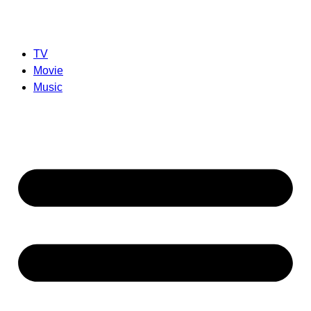
TV
Movie
Music