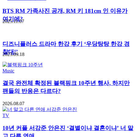
BTS RM 가족사진 공개, RM 키 181cm 인 이유가
여기에?
2025.11.07
디즈니플러스 드라마 한강 후기 ‘우당탕탕 한강 경
찰대!’
2023.09.18
Music
결국 완전체 확정된 블랙핑크 10주년 행사, 하지만
팬들의 반응은 다르다?
2026.08.07
TV
10년 커플 서강준 안은진 ‘결별이냐 결혼이냐’ 너 말
고 다른 연애