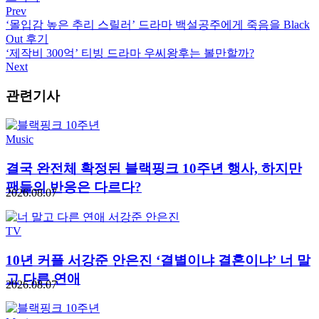
Prev
‘몰입감 높은 추리 스릴러’ 드라마 백설공주에게 죽음을 Black
Out 후기
‘제작비 300억’ 티빙 드라마 우씨왕후는 볼만할까?
Next
관련기사
Music
결국 완전체 확정된 블랙핑크 10주년 행사, 하지만
팬들의 반응은 다르다?
2026.08.07
TV
10년 커플 서강준 안은진 ‘결별이냐 결혼이냐’ 너 말
고 다른 연애
2026.08.07