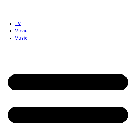
TV
Movie
Music