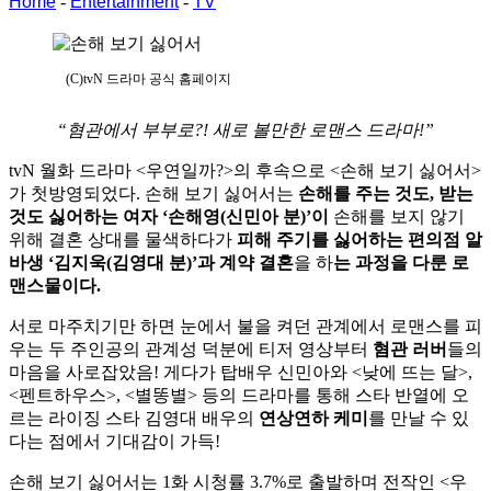
Home
-
Entertainment
-
TV
(C)tvN 드라마 공식 홈페이지
“혐관에서 부부로?! 새로 볼만한 로맨스 드라마!”
tvN 월화 드라마 <우연일까?>의 후속으로 <손해 보기 싫어서>
가 첫방영되었다. 손해 보기 싫어서는
손해를 주는 것도, 받는
것도 싫어하는 여자 ‘손해영(신민아 분)’이
손해를 보지 않기
위해 결혼 상대를 물색하다가
피해 주기를 싫어하는 편의점 알
바생 ‘김지욱(김영대 분)’과 계약 결혼
을 하
는 과정을 다룬 로
맨스물이다.
서로 마주치기만 하면 눈에서 불을 켜던 관계에서 로맨스를 피
우는 두 주인공의 관계성 덕분에 티저 영상부터
혐관 러버
들의
마음을 사로잡았음! 게다가 탑배우 신민아와 <낮에 뜨는 달>,
<펜트하우스>, <별똥별> 등의 드라마를 통해 스타 반열에 오
르는 라이징 스타 김영대 배우의
연상연하 케미
를 만날 수 있
다는 점에서 기대감이 가득!
손해 보기 싫어서는 1화 시청률 3.7%로 출발하며 전작인 <우