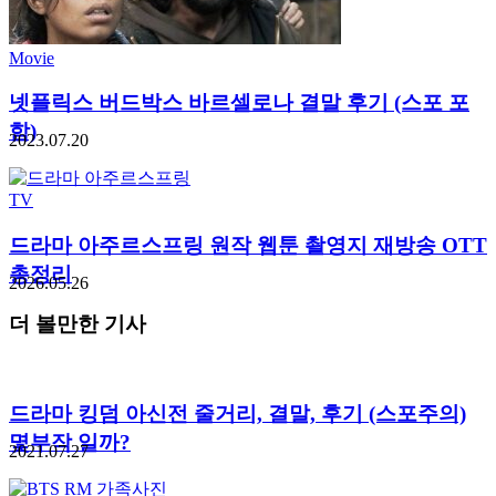
Movie
넷플릭스 버드박스 바르셀로나 결말 후기 (스포 포
함)
2023.07.20
TV
드라마 아주르스프링 원작 웹툰 촬영지 재방송 OTT
총정리
2026.05.26
더 볼만한 기사
드라마 킹덤 아신전 줄거리, 결말, 후기 (스포주의)
몇부작 일까?
2021.07.27