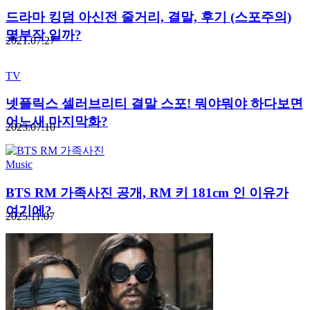
드라마 킹덤 아신전 줄거리, 결말, 후기 (스포주의)
몇부작 일까?
2021.07.27
TV
넷플릭스 셀러브리티 결말 스포! 뭐야뭐야 하다보면
어느새 마지막화?
2023.07.10
Music
BTS RM 가족사진 공개, RM 키 181cm 인 이유가
여기에?
2025.11.07