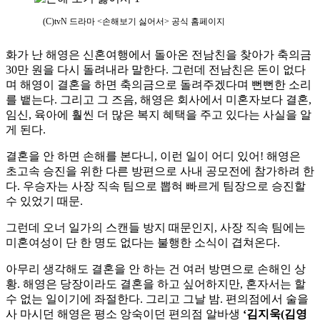
(C)tvN 드라마 <손해보기 싫어서> 공식 홈페이지
화가 난 해영은 신혼여행에서 돌아온 전남친을 찾아가 축의금
30만 원을 다시 돌려내라 말한다. 그런데 전남친은 돈이 없다
며 해영이 결혼을 하면 축의금으로 돌려주겠다며 뻔뻔한 소리
를 뱉는다. 그리고 그 즈음, 해영은 회사에서 미혼자보다 결혼,
임신, 육아에 훨씬 더 많은 복지 혜택을 주고 있다는 사실을 알
게 된다.
결혼을 안 하면 손해를 본다니, 이런 일이 어디 있어! 해영은
초고속 승진을 위한 다른 방편으로 사내 공모전에 참가하려 한
다. 우승자는 사장 직속 팀으로 뽑혀 빠르게 팀장으로 승진할
수 있었기 때문.
그런데 오너 일가의 스캔들 방지 때문인지, 사장 직속 팀에는
미혼여성이 단 한 명도 없다는 불행한 소식이 겹쳐온다.
아무리 생각해도 결혼을 안 하는 건 여러 방면으로 손해인 상
황. 해영은 당장이라도 결혼을 하고 싶어하지만, 혼자서는 할
수 없는 일이기에 좌절한다. 그리고 그날 밤. 편의점에서 술을
사 마시던 해영은 평소 앙숙이던 편의점 알바생
‘김지욱(김영