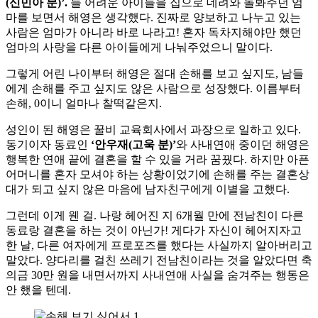
(신민아 분)’.
늘 어려운 아이들을 집으로 데려와 돌봐주던 엄
마를 보면서 해영은 생각했다. 진짜로 양보하고 나누고 있는
사람은 엄마가 아니라 바로 나라고! 혼자 독차지해야만 했던
엄마의 사랑을 다른 아이들에게 나눠주었으니 말이다.
그렇게 어린 나이부터 해영은 절대 손해를 보고 싶지도, 남들
에게 손해를 주고 싶지도 않은 사람으로 성장했다. 이름부터
손해, 0이니 얼마나 찰떡같은지.
성인이 된 해영은 꿀비 교육회사에서 과장으로 일하고 있다.
동기이자 동료인
‘안우재(고욱 분)’
와 사내연애 중이던 해영은
행복한 연애 끝에 결혼을 할 수 있을 거라 꿈꿨다. 하지만 아픈
어머니를 혼자 모셔야 하는 상황이었기에 손해를 주는 결혼상
대가 되고 싶지 않은 마음에 남자친구에게 이별을 고했다.
그런데 이게 웬 걸. 나랑 헤어진 지 6개월 만에 전남친이 다른
동료랑 결혼을 하는 것이 아닌가! 게다가 자신이 헤어지자고
한 날, 다른 여자에게 프로포즈를 했다는 사실까지 알아버리고
말았다. 양다리를 걸친 쓰레기 전남친이라는 것을 알았다면 축
의금 30만 원을 내면서까지 사내연애 사실을 숨겨주는 행동은
안 했을 텐데.