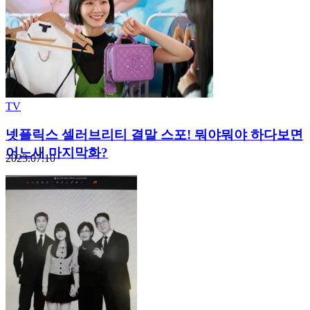
TV
넷플릭스 셀러브리티 결말 스포! 뭐야뭐야 하다보면
어느새 마지막화?
2023.07.10