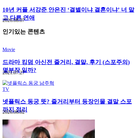
10년 커플 서강준 안은진 ‘결별이냐 결혼이냐’ 너 말
고 다른 연애
2026.08.07
인기있는 콘텐츠
Movie
드라마 킹덤 아신전 줄거리, 결말, 후기 (스포주의)
몇부작 일까?
2021.07.27
TV
넷플릭스 동궁 뜻? 줄거리부터 등장인물 결말 스포
까지 정리
2026.08.02