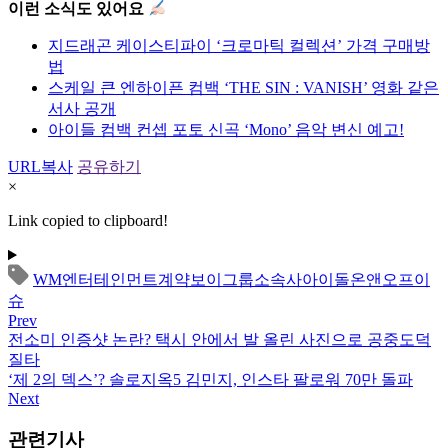
이런 소식도 있어요
지드래곤 케이스티파이 ‘크로마틱 컬렉션’ 가격 구매방
법
스케일 큰 엔하이픈 컴백 ‘THE SIN : VANISH’ 영화 같은
서사 공개
아이들 컴백 컨셉 포토 신곡 ‘Mono’ 음악 변신 예고!
URL복사
공유하기
×
Link copied to clipboard!
WM엔터테인먼트
계약
보이그룹
소속사
아이돌
온앤오프
이
슈
Prev
전소미 인증샷 논란? 택시 안에서 발 올린 사진으로 공중도덕
질타
‘제 2의 덱스’? 솔로지옥5 김민지, 인스타 팔로워 70만 돌파
Next
관련기사