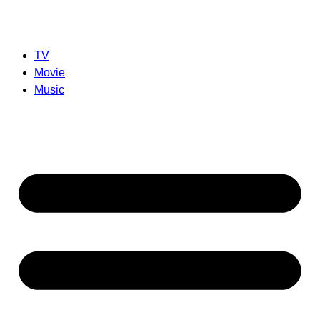
TV
Movie
Music