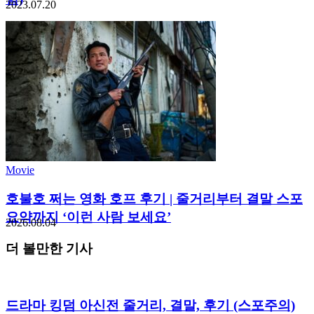
2023.07.20
Movie
호불호 쩌는 영화 호프 후기 | 줄거리부터 결말 스포
요약까지 ‘이런 사람 보세요’
2026.08.04
더 볼만한 기사
드라마 킹덤 아신전 줄거리, 결말, 후기 (스포주의)