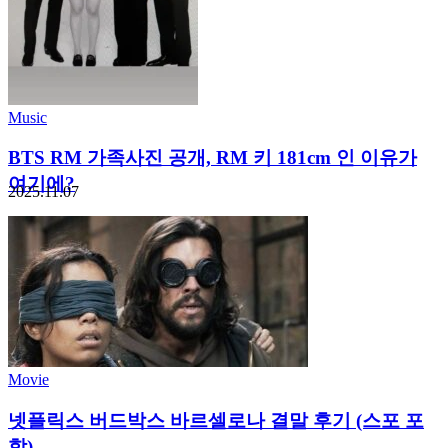
Music
BTS RM 가족사진 공개, RM 키 181cm 인 이유가
여기에?
2025.11.07
Movie
넷플릭스 버드박스 바르셀로나 결말 후기 (스포 포
함)