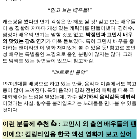
“믿고 보는 배우들!”
캐스팅을 봤다면 연기 걱정은 안 해도 될 것! 믿고 보는 배우들
이 총 집합해 저마다 개성 있는 캐릭터를 만들어냈다. 김혜수,
염정아 배우의 연기는 말할 것도 없고,
박정민과 고민시 배우
의 맛있는 감초 연기
가 더욱 돋보였다. 특히 고민시 배우를 좋
아하는 팬이라면 이 영화 재미있게 볼 수 있을 듯! 참고로 조인
성 배우는 특별출연 느낌으로 출연 분량이 많지는 않다. 그래
도 임팩트 있는 장면들이 있으니 참고하길.
“레트로한 음악”
1970년대를 배경으로 하고 있는 만큼, 음악과 미술에서도 복고
풍이 많이 느껴진다. 특히 음악이 영화 전반의 매력을 더욱 극
대화해주는 느낌을 받았는데, 가수
장기하의 음악감독 데뷔작
이었다는 사실. 향수를 불러일으키는 노래들을 만나볼 수 있을
것이다.
이런 분들께 추천 👍 : 고민시 외 출연 배우들의 팬
이에요! 킬링타임용 한국 액션 영화가 보고 싶어