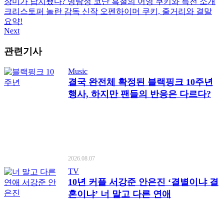
장미가 납치됐다? 명탐정 코난 흑철의 어영 쿠키와 특전 소개
크리스토퍼 놀란 감독 신작 오펜하이머 쿠키, 줄거리와 결말
요약!
Next
관련기사
Music
결국 완전체 확정된 블랙핑크 10주년
행사, 하지만 팬들의 반응은 다르다?
2026.08.07
TV
10년 커플 서강준 안은진 ‘결별이냐 결
혼이냐’ 너 말고 다른 연애