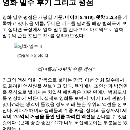
영화 밀수 후기 그리고 평점
영화 밀수 평점은 개봉일 기준,
네이버 9.4(10), 왓챠 3.2(5)
을 기
록하고 있다. 올 여름, 무더운 더위를 날려줄 해양 범죄극이 보
고 싶다면 극장에서 영화 밀수를 만나보자! 마지막으로 영화
밀수의 관전 포인트 3개를 정리해보았다.
(C)영화 스틸 이미지
“해녀들의 짜릿한 수중 액션”
최고의 액션 영화 감독으로 불리는 만큼, 이번 영화 밀수에서
도 화려한 액션씬을 선보이고 있다. 육지에서 조인성과 박정민
을 중심으로 벌어지는 치열한 패싸움은 어떤 면에서 범죄도시
를 연상하게 만든다. 실제로 영화를 보면서 ‘이거 15세 관람가
맞나?’라는 생각이 들었을 정도로 꽤 높은 수위의 액션을 선보
인다. 게다가 해녀와 깡패들의 수중 싸움, 상어의 등장까지!
제
작비 175억의 거금을 들인 만큼 화려한 액션
을 만나볼 수 있을
것이다. (근데 중간 중간 CG가 너무 허접해보이는 부분들은 있
더라는..)