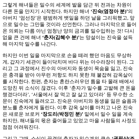
그렇게 해녀들은 밀수의 세계에 발을 담근 뒤 전과는 차원이
다른 돈을 만지기 시작한다. 하지만 해녀
‘진숙(염정아 분)’
의
아버지 ‘엄선장’은 평범하게 뱃일을 하던 날을 그리워했고, 앞
으로 밀수는 그만둘 것이라 선언한다. 그러나 마지막으로 들어
온 의뢰는 다름 아닌 엄청난 양의 금괴를 밀수입하는 것! 다시
없을 큰 건에 해녀
‘춘자(김혜수 분)’
는 망설이는 진숙을 설득
해 마지막 밀수를 나간다.
하지만 이번 일을 마지막으로 손을 떼려 했던 마음도 무상하
게, 갑자기 세관이 들이닥치며 바다 위는 아수라장이 된다. 그
리고 그 과정에서 진수의 아버지와 동생이 목숨을 잃고, 진숙
은 충격을 받아 아무런 저항도 하지 못한 채 붙잡혀 감옥살이
를 시작한다. 한편, 춘자는 혼란스러우던 틈을 타 몰래 배에서
도망친 뒤 소식이 끊겼다. 이후 ‘춘자가 밀수를 고발해 큰 돈을
챙겼다더라’, ‘서울에서 잘 먹고 잘 살고 있더라’ 등 무수한 소
문이 진숙에게 들려오고. 진숙은 아버지와 동생을 잃은 슬픔과
분노를 춘자에게 돌린다. 이후 감옥 살이를 마치고 나온 진숙
은 새로운 브로커
‘장도리(박정민 분)’
밑에서 밀수 일을 계속
하지만, 해녀들의 몫은 줄어들고 있었고 마을 사람들의 사정도
점점 어려워진다.
그리고 그때, 소식이 끊겼던 춘자가 밀수계의 큰손
‘권필삼(조