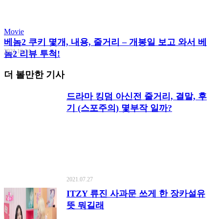
Movie
베놈2 쿠키 몇개, 내용, 줄거리 – 개봉일 보고 와서 베
2021.10.14
놈2 리뷰 투척!
더 볼만한 기사
드라마 킹덤 아신전 줄거리, 결말, 후
기 (스포주의) 몇부작 일까?
2021.07.27
ITZY 류진 사과문 쓰게 한 장카설유
뜻 뭐길래