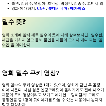
출연: 김혜수, 염정아, 조인성, 박정민, 김종수, 고민시 외
영화 예매하기:
CGV
/
롯데시네마
/
메가박스
밀수 뜻❓
영화 소개에 앞서 제목 밀수의 뜻에 대해 살펴보자면.. 밀수란,
세관을 거치지 않고 몰래 물건을 사들여 오거나 내다 파는 ‘밀
수입’을 의미한다.
영화 밀수 쿠키 영상?
영화 밀수의 쿠키 영상은
1개
가 있으며, 영화가 끝난 후 곧장
이어 나온다. 사실 검은 엔딩크레딧이 올라가기도 전에 나오기
때문에 쿠키 영상이라고 보기도 애매한 느낌이랄까! 그래도
등장인물 중 1명의 뒷이야기를 맛볼 수 있는 내용이니 놓치지
말고 감상하자.