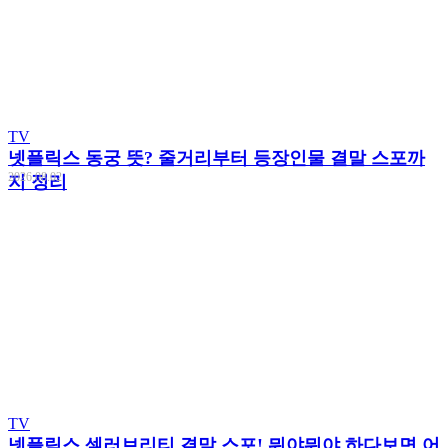
TV
넷플릭스 동궁 뜻? 줄거리부터 등장인물 결말 스포까
2026.08.02
지 정리
TV
넷플릭스 셀러브리티 결말 스포! 뭐야뭐야 하다보면 어