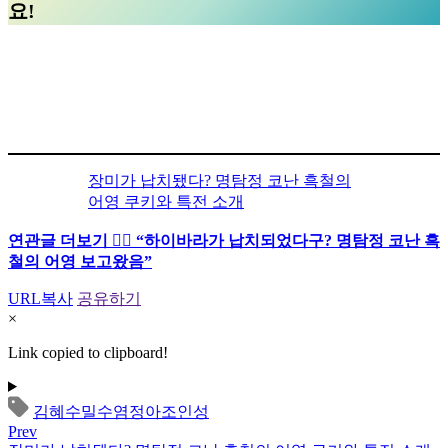
요!
장미가 납치됐다? 명탐정 코난 흑철의
어영 쿠키와 특전 소개
연관글 더보기 👉🏻 “하이바라가 납치되었다구? 명탐정 코난 흑
철의 어영 보고왔음”
URL복사
공유하기
×
Link copied to clipboard!
김혜수
밀수
염정아
조인성
Prev