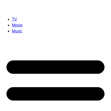
TV
Movie
Music