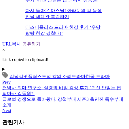
다시 돌아온 아스달! 아라문의 검 등장
인물 세계관 복습하기
디즈니플러스 드라마 한강 후기 ‘우당
탕탕 한강 경찰대!’
URL복사
공유하기
×
Link copied to clipboard!
김남길
넷플릭스
도적 칼의 소리
드라마
한국 드라마
Prev
천박사 퇴마 연구소: 설경의 비밀 감상 후기 ‘귀신 안믿는 짭
퇴마사 강동원?’
글로벌 경쟁으로 돌아왔다, 강철부대 시즌3 출연진 특수부대
소개
Next
관련기사