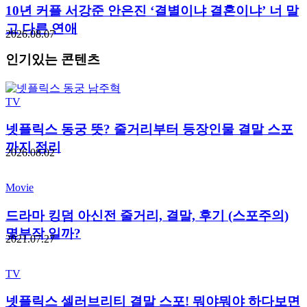
10년 커플 서강준 안은진 ‘결별이냐 결혼이냐’ 너 말
고 다른 연애
2026.08.07
인기있는 콘텐츠
TV
넷플릭스 동궁 뜻? 줄거리부터 등장인물 결말 스포
까지 정리
2026.08.02
Movie
드라마 킹덤 아신전 줄거리, 결말, 후기 (스포주의)
몇부작 일까?
2021.07.27
TV
넷플릭스 셀러브리티 결말 스포! 뭐야뭐야 하다보면