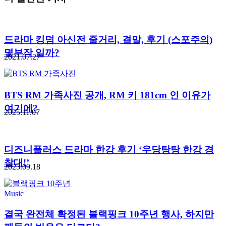
드라마 킹덤 아신전 줄거리, 결말, 후기 (스포주의)
몇부작 일까?
2021.07.27
BTS RM 가족사진 공개, RM 키 181cm 인 이유가
여기에?
2025.11.07
디즈니플러스 드라마 한강 후기 ‘우당탕탕 한강 경
찰대!’
2023.09.18
Music
결국 완전체 확정된 블랙핑크 10주년 행사, 하지만