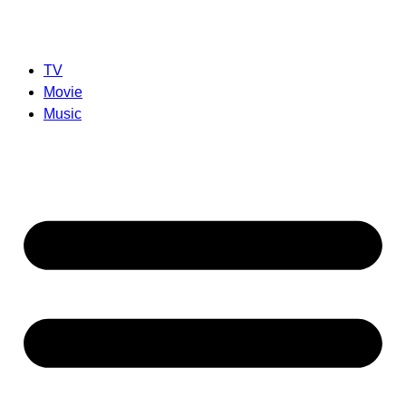
TV
Movie
Music