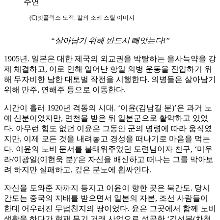
(C)넷플릭스 도적: 칼의 소리 스틸 이미지
“살아남기 위해 반드시 빼앗는다!”
1905년. 일본은 대한 제국의 외교권을 박탈하는 을사늑약을 강
제 체결하고, 이로 인해 일어난 항일 의병 운동을 진압하기 위
해 무자비한 남한 대토벌 작전을 시행한다. 의병들은 살아남기
위해 만주, 연해주 등으로 이동한다.
시간이 흘러 1920년 격동의 시대. ‘이윤(김남길 분)’은 과거 노
예 신분이었지만, 면천을 받은 뒤 일본군으로 활약하고 있었
다. 아무런 힘도 없던 이윤은 그동안 군의 명령에 따라 움직였
지만, 이제 모든 것을 내려놓고 경성을 떠나기로 마음을 먹는
다. 이윤의 노비 문서를 불태워주었던 도련님이자 친구, ‘미우
라/이광일(이현욱 분)’은 자신을 배신하고 떠나는 그를 막아보
려 하지만 실패하고, 깊은 분노에 휩싸인다.
자신을 도와준 자까지 등지고 이윤이 향한 곳은 북간도. 당시
간도는 중국의 지배를 받으면서 일본의 자본, 조선 사람들이
한데 어우러진 무법천지의 땅이었다. 윤은 그곳에서 함께 노비
생활을 하다가 현재 무기 거래 사업으로 성공한 ‘김선복(차청