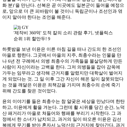
화 분)’을 만난다. 선복은 곧 이곳에도 일본군이 들어올 예정으
로, 앞으로 더 큰 피바람이 불 것이니 독립군이나 조선인과 엮
이지 말아야 한다는 조언을 해준다.
'제작비 360억' 도적 칼의 소리 관람 후기, 넷플릭스
순위 1위 할만두! 9
하룻밤을 보낸 이윤은 이른 아침 길을 떠나 간도의 한 조선인
마을로 향한다. 그곳에서 마을의 지주, 최충수라는 인물을 만
나 6년 전 구례에서 의병 최충수의 가족들을 몰살당하게 만든
사람이 자신이라는 고백을 한다. 그저 의병들을 잡아 감옥에
가두는 임무라고 생각해 근거지를 알렸지만 대학살이 벌어지
게 되었다는 것. 그 일 이후 그간 자신이 해온 일이 잘못되었다
는 것을 깨달은 이윤은 죄책감을 가지며 최충수의 손에 죽기
위해 간도를 찾은 것이었다.
윤의 이야기를 들은 최충수는 참 얄궂은 세상을 만났다며 한탄
하고, 이윤에게 활을 겨눈다. 그런데 활 시위를 당긴 순간, 노덕
산 패거리가 마을로 쳐들어와 행패를 부리기 시작한다. 그 과
정에서 한 소녀가 납치되고, 과거의 일이 떠오른 이윤은 김선
복에게 무기를 받아 혼자서 노덕산의 근거지에 찾아간다. 과거