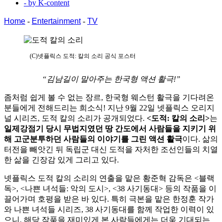
- by
K-content
Home
-
Entertainment
-
TV
(C)넷플릭스 도적: 칼의 소리 공식 포스터
“김남길이 말아주는 한국형 액션 활극!”
좀처럼 쉽게 볼 수 없는 장르, 한국형 웨스턴 활극을 기다려온
분들에게 전해드리는 희소식! 지난 9월 22일 넷플릭스 오리지
널 시리즈, 도적 칼의 소리가 공개되었다.
<도적: 칼의 소리>
는
일제강점기 당시 무법지였던 땅 간도에서 사람들을 지키기 위
해 고군분투하던 사람들의 이야기를 그린 액션 활극
이다. 삶의
터전을 빼앗긴 뒤 독립군 대신 도적을 자처한 조선인들의 치열
한 삶을 긴장감 있게 그리고 있다.
넷플릭스 도적 칼의 소리의 연출을 맡은 황준혁 감독은 <블랙
독>, <나쁜 녀석들: 악의 도시>, <38 사기동대> 등의 작품을 이
끌어가며 호평을 받은 바 있다. 특히 극본을 맡은 한정훈 작가
와 나쁜 녀석들 시리즈, 38 사기동대를 함께 작업한 이력이 있
으니, 해당 작품을 재미있게 본 사람들에게는 더욱 기대되는