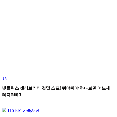
TV
넷플릭스 셀러브리티 결말 스포! 뭐야뭐야 하다보면 어느새
마지막화?
2023.07.10