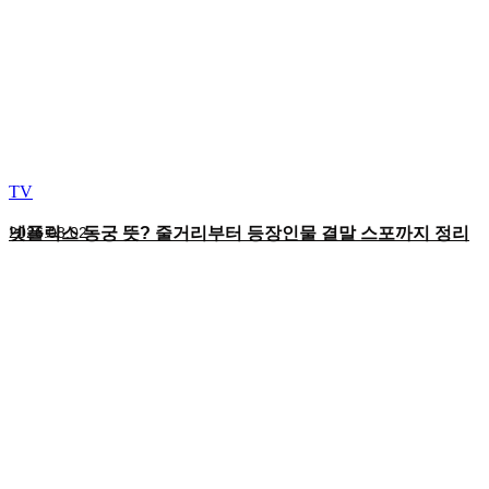
TV
넷플릭스 동궁 뜻? 줄거리부터 등장인물 결말 스포까지 정리
2026.08.02