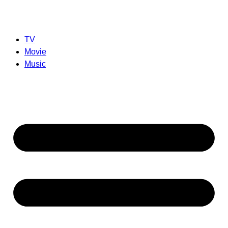
TV
Movie
Music