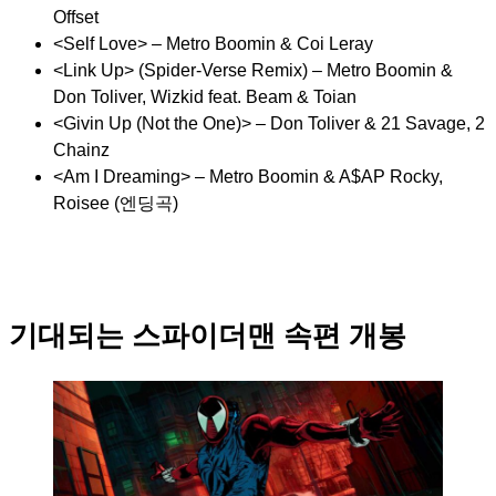
Offset
<Self Love> – Metro Boomin & Coi Leray
<Link Up> (Spider-Verse Remix) – Metro Boomin &
Don Toliver, Wizkid feat. Beam & Toian
<Givin Up (Not the One)> – Don Toliver & 21 Savage, 2
Chainz
<Am I Dreaming> – Metro Boomin & A$AP Rocky,
Roisee (엔딩곡)
기대되는 스파이더맨 속편 개봉