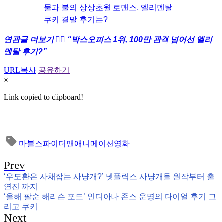
물과 불의 상상초월 로맨스, 엘리멘탈
쿠키 결말 후기는?
연관글 더보기 👉🏻 “박스오피스 1위, 100만 관객 넘어선 엘리
멘탈 후기?”
URL복사
공유하기
×
Link copied to clipboard!
마블
스파이더맨
애니메이션
영화
Prev
‘우도환은 사채잡는 사냥개?’ 넷플릭스 사냥개들 원작부터 출
연진 까지
‘올해 팔순 해리슨 포드’ 인디아나 존스 운명의 다이얼 후기 그
리고 쿠키
Next