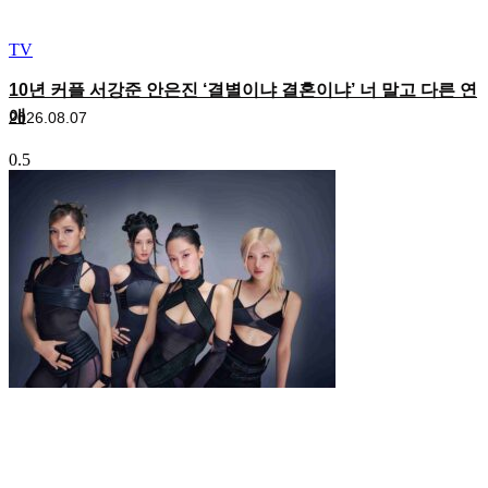
TV
10년 커플 서강준 안은진 ‘결별이냐 결혼이냐’ 너 말고 다른 연
애
2026.08.07