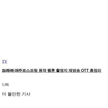
TV
드라마 아주르스프링 원작 웹툰 촬영지 재방송 OTT 총정리
2026.05.26
더 볼만한 기사