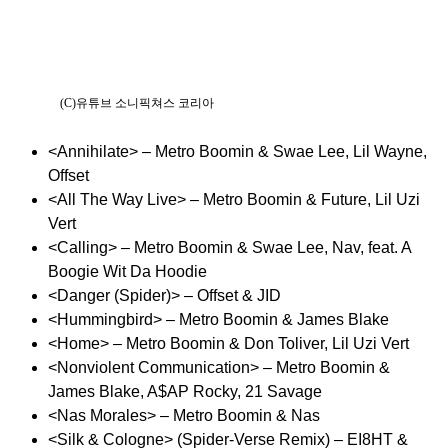
(C)유튜브 소니픽쳐스 코리아
<Annihilate> – Metro Boomin & Swae Lee, Lil Wayne,
Offset
<All The Way Live> – Metro Boomin & Future, Lil Uzi
Vert
<Calling> – Metro Boomin & Swae Lee, Nav, feat. A
Boogie Wit Da Hoodie
<Danger (Spider)> – Offset & JID
<Hummingbird> – Metro Boomin & James Blake
<Home> – Metro Boomin & Don Toliver, Lil Uzi Vert
<Nonviolent Communication> – Metro Boomin &
James Blake, A$AP Rocky, 21 Savage
<Nas Morales> – Metro Boomin & Nas
<Silk & Cologne> (Spider-Verse Remix) – EI8HT &