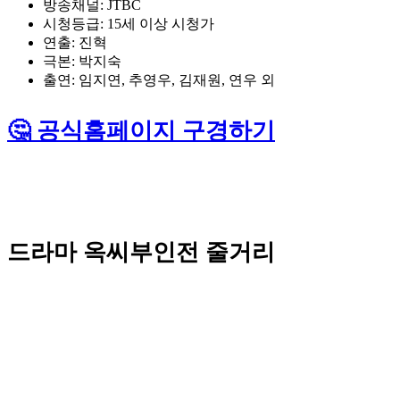
방송채널: JTBC
시청등급: 15세 이상 시청가
연출: 진혁
극본: 박지숙
출연: 임지연, 추영우, 김재원, 연우 외
🤔 공식홈페이지 구경하기
드라마 옥씨부인전 줄거리