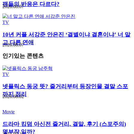
팬들의 반응은 다르다?
2026.08.07
TV
10년 커플 서강준 안은진 ‘결별이냐 결혼이냐’ 너 말
고 다른 연애
2026.08.07
인기있는 콘텐츠
TV
넷플릭스 동궁 뜻? 줄거리부터 등장인물 결말 스포
까지 정리
2026.08.02
Movie
드라마 킹덤 아신전 줄거리, 결말, 후기 (스포주의)
몇부작 일까?