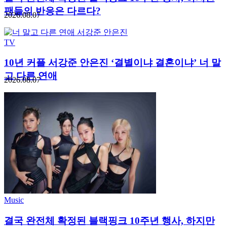
팬들의 반응은 다르다?
2026.08.07
TV
10년 커플 서강준 안은진 ‘결별이냐 결혼이냐’ 너 말
고 다른 연애
2026.08.07
Music
결국 완전체 확정된 블랙핑크 10주년 행사, 하지만