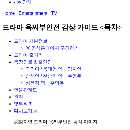
- by
안개
Home
-
Entertainment
-
TV
드라마 옥씨부인전 감상 가이드 <목차>
드라마 기본정보
🤔 공식홈페이지 구경하기
드라마 줄거리
등장인물 & 출연진
구덕이 / 옥태영 역 – 임지연
송서인 / 천승휘 역 – 추영우
성윤겸 역 – 추영우
인물관계도
원작
몇부작 ❓
다시보기 ott