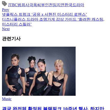
JTBC
범죄
사극
옥씨부인전
임지연
한국드라마
Prev
넷플릭스 트렁크 ‘공유 x 서현진 미스터리 로맨스’
디즈니플러스 드라마 조명가게 감상 가이드 ‘화려한 캐스팅,
미스터리 스릴러’
Next
관련기사
Music
결국 완전체 확정된 블랙핑크 10주년 행사, 하지만