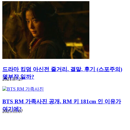
드라마 킹덤 아신전 줄거리, 결말, 후기 (스포주의)
몇부작 일까?
2021.07.27
BTS RM 가족사진 공개, RM 키 181cm 인 이유가
여기에?
2025.11.07