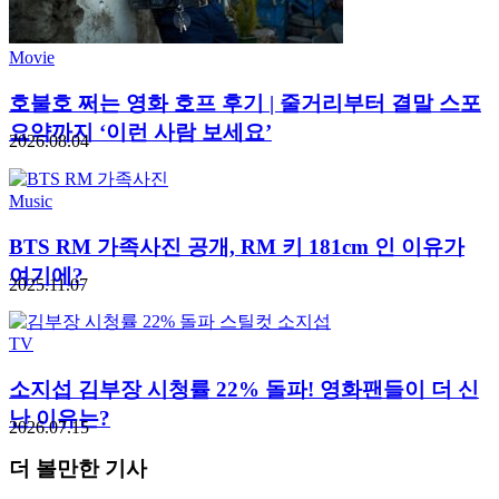
Movie
호불호 쩌는 영화 호프 후기 | 줄거리부터 결말 스포
요약까지 ‘이런 사람 보세요’
2026.08.04
Music
BTS RM 가족사진 공개, RM 키 181cm 인 이유가
여기에?
2025.11.07
TV
소지섭 김부장 시청률 22% 돌파! 영화팬들이 더 신
난 이유는?
2026.07.15
더 볼만한 기사