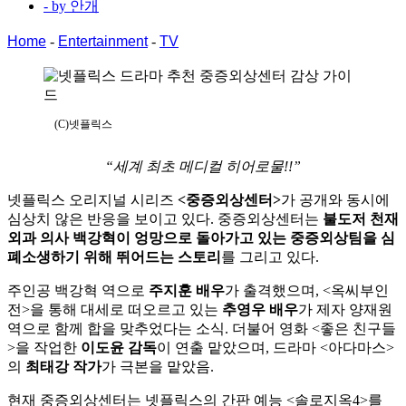
- by
안개
Home
-
Entertainment
-
TV
(C)넷플릭스
“세계 최초 메디컬 히어로물!!”
넷플릭스 오리지널 시리즈
<중증외상센터>
가 공개와 동시에
심상치 않은 반응을 보이고 있다. 중증외상센터는
불도저 천재
외과 의사 백강혁이 엉망으로 돌아가고 있는 중증외상팀을 심
폐소생하기 위해 뛰어드는 스토리
를 그리고 있다.
주인공 백강혁 역으로
주지훈 배우
가 출격했으며, <옥씨부인
전>을 통해 대세로 떠오르고 있는
추영우 배우
가 제자 양재원
역으로 함께 합을 맞추었다는 소식. 더불어 영화 <좋은 친구들
>을 작업한
이도윤 감독
이 연출 맡았으며, 드라마 <아다마스>
의
최태강 작가
가 극본을 맡았음.
현재 중증외상센터는 넷플릭스의 간판 예능 <솔로지옥4>를