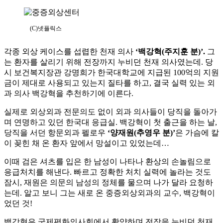
(C)넷플릭스
각종 외상 케이스를 섭렵한 천재 의사
‘백강혁(주지훈 분)’.
그
는 환자를 살리기 위해 전장까지 누비던 천재 의사였는데. 당
시 보건복지장관 강명희가 한국대학교에 지급된 100억의 지원
금이 제대로 사용되고 있는지 질타를 하고, 결국 실력 있는 외
과 의사 백강혁을 추천하기에 이른다.
실제로 외상외과 전문의도 없이 외과 의사들이 당직을 돌아가
며 연명하고 있던 한국대 응급실. 백강혁이 첫 출근을 하는 날,
당직을 서던 항문외과 펠로우
‘양재원(추영우 분)’
은 가슴에 칼
이 꽂힌 채 온 환자 앞에서 망설이고 있었는데…
이때 검은 셔츠를 입은 한 남성이 나타나 환상의 손놀림으로
응급처치를 해낸다. 빠르고 정확한 처치 실력에 놀라는 것도
잠시, 재원은 의문의 남성의 정체를 물으며 나가 달라 요청하
는데. 알고 보니 그는 새로 온 중증외상외과의 교수, 백강혁이
었던 것!
백강혁은 국제평화의사회에서 활약하며 전장을 누비던 천재