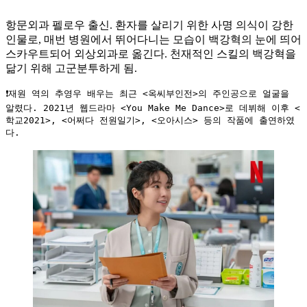
항문외과 펠로우 출신. 환자를 살리기 위한 사명 의식이 강한
인물로, 매번 병원에서 뛰어다니는 모습이 백강혁의 눈에 띄어
스카우트되어 외상외과로 옮긴다. 천재적인 스킬의 백강혁을
닮기 위해 고군분투하게 됨.
❗재원 역의 추영우 배우는 최근 <옥씨부인전>의 주인공으로 얼굴을 
알렸다. 2021년 웹드라마 <You Make Me Dance>로 데뷔해 이후 <
학교2021>, <어쩌다 전원일기>, <오아시스> 등의 작품에 출연하였
다.