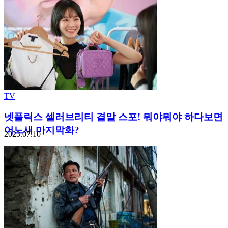
TV
넷플릭스 셀러브리티 결말 스포! 뭐야뭐야 하다보면
어느새 마지막화?
2023.07.10