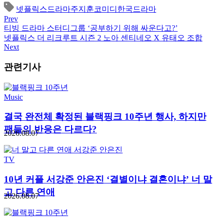
넷플릭스
드라마
주지훈
코미디
한국드라마
Prev
티빙 드라마 스터디그룹 ‘공부하기 위해 싸운다고?’
넷플릭스 더 리크루트 시즌 2 노아 센티네오 X 유태오 조합
Next
관련기사
Music
결국 완전체 확정된 블랙핑크 10주년 행사, 하지만
팬들의 반응은 다르다?
2026.08.07
TV
10년 커플 서강준 안은진 ‘결별이냐 결혼이냐’ 너 말
고 다른 연애
2026.08.07