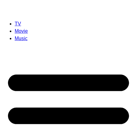
TV
Movie
Music