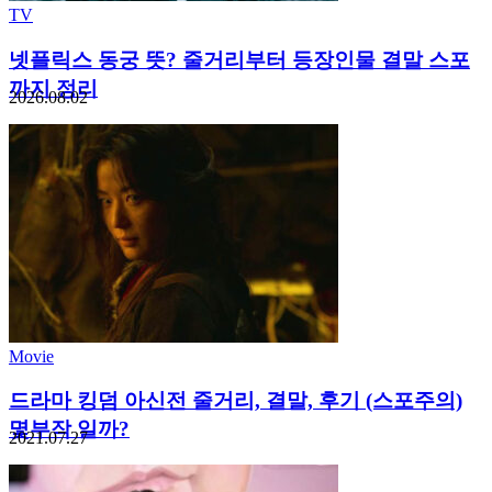
TV
넷플릭스 동궁 뜻? 줄거리부터 등장인물 결말 스포
까지 정리
2026.08.02
Movie
드라마 킹덤 아신전 줄거리, 결말, 후기 (스포주의)
몇부작 일까?
2021.07.27