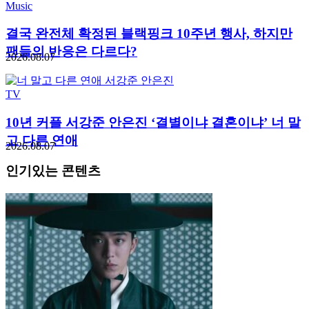
Music
결국 완전체 확정된 블랙핑크 10주년 행사, 하지만
팬들의 반응은 다르다?
2026.08.07
TV
10년 커플 서강준 안은진 ‘결별이냐 결혼이냐’ 너 말
고 다른 연애
2026.08.07
인기있는 콘텐츠