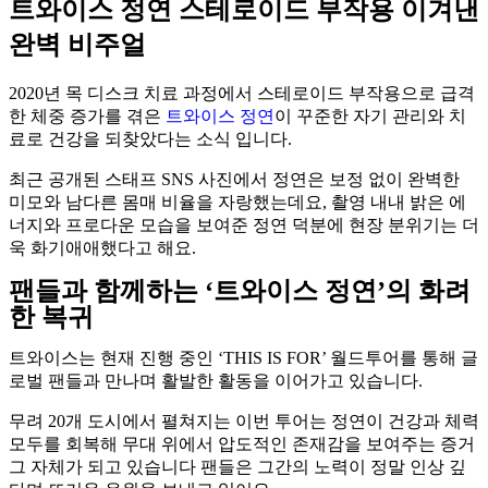
트와이스 정연
스테로이드 부작용 이겨낸
완벽 비주얼
2020년 목 디스크 치료 과정에서 스테로이드 부작용으로 급격
한 체중 증가를 겪은
트와이스
정연
이 꾸준한 자기 관리와 치
료로 건강을 되찾았다는 소식 입니다.
최근 공개된 스태프 SNS 사진에서 정연은 보정 없이 완벽한
미모와 남다른 몸매 비율을 자랑했는데요, 촬영 내내 밝은 에
너지와 프로다운 모습을 보여준 정연 덕분에 현장 분위기는 더
욱 화기애애했다고 해요.
팬들과 함께하는 ‘트와이스 정연’의 화려
한 복귀
트와이스는 현재 진행 중인 ‘THIS IS FOR’ 월드투어를 통해 글
로벌 팬들과 만나며 활발한 활동을 이어가고 있습니다.
무려 20개 도시에서 펼쳐지는 이번 투어는 정연이 건강과 체력
모두를 회복해 무대 위에서 압도적인 존재감을 보여주는 증거
그 자체가 되고 있습니다 팬들은 그간의 노력이 정말 인상 깊