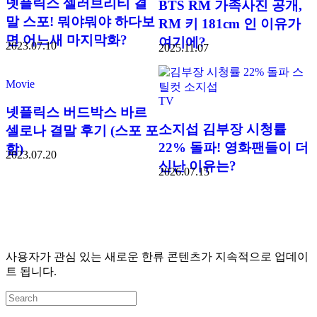
넷플릭스 셀러브리티 결
BTS RM 가족사진 공개,
말 스포! 뭐야뭐야 하다보
RM 키 181cm 인 이유가
면 어느새 마지막화?
여기에?
2023.07.10
2025.11.07
Movie
TV
넷플릭스 버드박스 바르
소지섭 김부장 시청률
셀로나 결말 후기 (스포 포
22% 돌파! 영화팬들이 더
함)
2023.07.20
신난 이유는?
2026.07.15
사용자가 관심 있는 새로운 한류 콘텐츠가 지속적으로 업데이
트 됩니다.