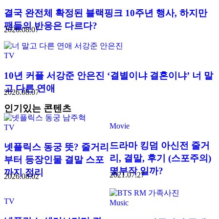
결국 완전체 확정된 블랙핑크 10주년 행사, 하지만
팬들의 반응은 다르다?
2026.08.07
TV
10년 커플 서강준 안은진 ‘결별이냐 결혼이냐’ 너 말
고 다른 연애
2026.08.07
인기있는 콘텐츠
Movie
TV
드라마 킹덤 아신전 줄거
넷플릭스 동궁 뜻? 줄거리
리, 결말, 후기 (스포주의)
부터 등장인물 결말 스포
몇부작 일까?
까지 정리
2021.07.27
2026.08.02
TV
Music