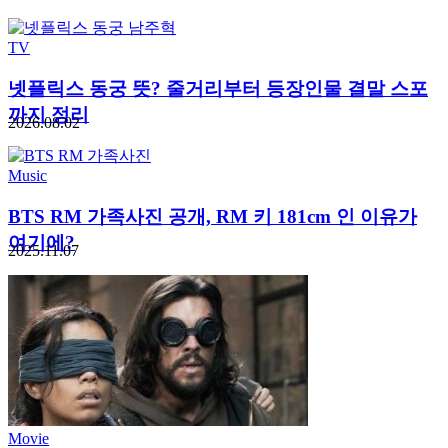
TV
넷플릭스 동궁 뜻? 줄거리부터 등장인물 결말 스포
까지 정리
2026.08.02
Music
BTS RM 가족사진 공개, RM 키 181cm 인 이유가
여기에?
2025.11.07
Movie