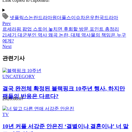
Link copied to clipboard!
넷플릭스
논란
드라마
원더풀스
이슈
차은우
한국드라마
Prev
르세라핌 팝업 스토어 놓치면 후회할 방문 포인트 총정리
21세기 대군부인 역사 왜곡 논란, 대체 역사물의 책임은 누구
에게?
Next
관련기사
UNCATEGORY
결국 완전체 확정된 블랙핑크 10주년 행사, 하지만
팬들의 반응은 다르다?
2026.08.07
TV
10년 커플 서강준 안은진 ‘결별이냐 결혼이냐’ 너 말