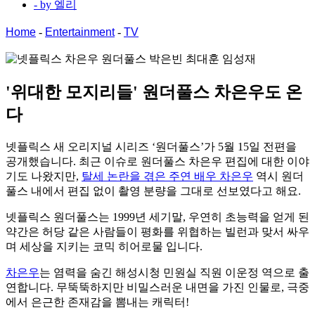
- by
엘리
Home
-
Entertainment
-
TV
'위대한 모지리들'
원더풀스
차은우도 온
다
넷플릭스 새 오리지널 시리즈 ‘원더풀스’가 5월 15일 전편을
공개했습니다. 최근 이슈로 원더풀스 차은우 편집에 대한 이야
기도 나왔지만,
탈세 논란을 겪은 주연 배우 차은우
역시 원더
풀스 내에서 편집 없이 촬영 분량을 그대로 선보였다고 해요.
넷플릭스 원더풀스는 1999년 세기말, 우연히 초능력을 얻게 된
약간은 허당 같은 사람들이 평화를 위협하는 빌런과 맞서 싸우
며 세상을 지키는 코믹 히어로물 입니다.
차은우
는 염력을 숨긴 해성시청 민원실 직원 이운정 역으로 출
연합니다. 무뚝뚝하지만 비밀스러운 내면을 가진 인물로, 극중
에서 은근한 존재감을 뽐내는 캐릭터!