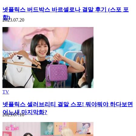
넷플릭스 버드박스 바르셀로나 결말 후기 (스포 포
함)
2023.07.20
TV
넷플릭스 셀러브리티 결말 스포! 뭐야뭐야 하다보면
어느새 마지막화?
2023.07.10