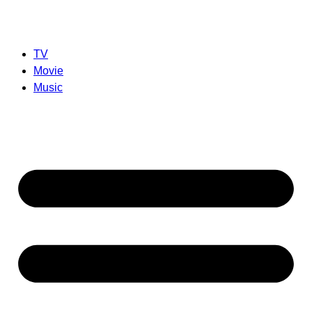
TV
Movie
Music