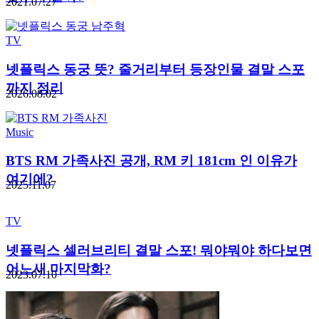
2021.07.27
TV
넷플릭스 동궁 뜻? 줄거리부터 등장인물 결말 스포
까지 정리
2026.08.02
Music
BTS RM 가족사진 공개, RM 키 181cm 인 이유가
여기에?
2025.11.07
TV
넷플릭스 셀러브리티 결말 스포! 뭐야뭐야 하다보면
어느새 마지막화?
2023.07.10