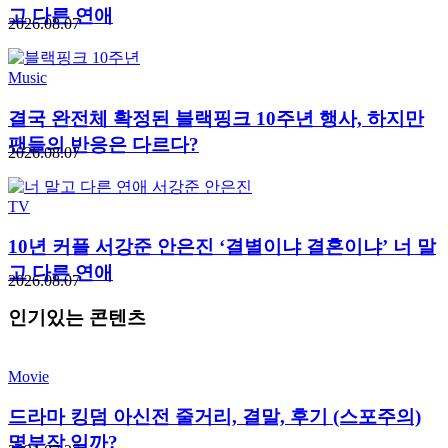
고 다른 연애
2026.08.07
Music
결국 완전체 확정된 블랙핑크 10주년 행사, 하지만
팬들의 반응은 다르다?
2026.08.07
TV
10년 커플 서강준 안은진 ‘결별이냐 결혼이냐’ 너 말
고 다른 연애
2026.08.07
인기있는 콘텐츠
Movie
드라마 킹덤 아신전 줄거리, 결말, 후기 (스포주의)
몇부작 일까?