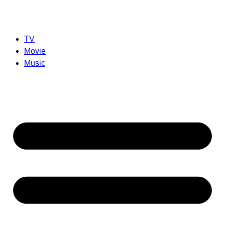
TV
Movie
Music