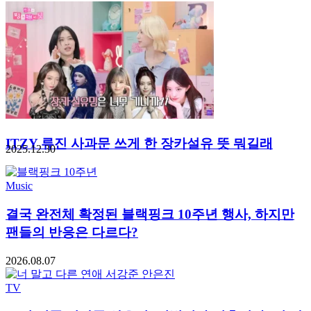
ITZY 류진 사과문 쓰게 한 장카설유 뜻 뭐길래
2025.12.30
Music
결국 완전체 확정된 블랙핑크 10주년 행사, 하지만
팬들의 반응은 다르다?
2026.08.07
TV