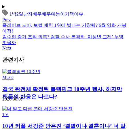
1박2일
남자배우
배우
예능
이기택
이슈
Prev
플레이브 노아, 보컬 매치 1위에 빛나는 가창력? 6월 영화 개봉
예정!
김수현 증거 조작 의혹? 검찰 수사 본격화 ‘미성년 교제’ 누명
벗을까
Next
관련기사
Music
결국 완전체 확정된 블랙핑크 10주년 행사, 하지만
팬들의 반응은 다르다?
2026.08.07
TV
10년 커플 서강준 안은진 ‘결별이냐 결혼이냐’ 너 말