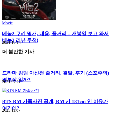
Movie
베놈2 쿠키 몇개, 내용, 줄거리 – 개봉일 보고 와서
베놈2 리뷰 투척!
2021.10.14
더 볼만한 기사
드라마 킹덤 아신전 줄거리, 결말, 후기 (스포주의)
몇부작 일까?
2021.07.27
BTS RM 가족사진 공개, RM 키 181cm 인 이유가
여기에?
2025.11.07