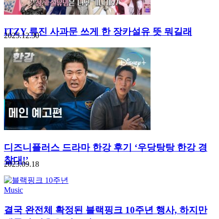
ITZY 류진 사과문 쓰게 한 장카설유 뜻 뭐길래
2025.12.30
디즈니플러스 드라마 한강 후기 ‘우당탕탕 한강 경
찰대!’
2023.09.18
Music
결국 완전체 확정된 블랙핑크 10주년 행사, 하지만