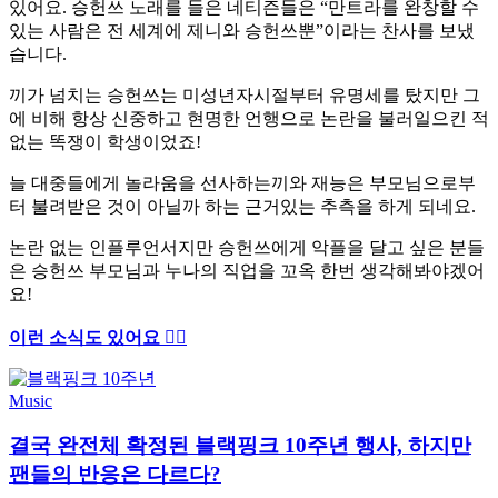
있어요. 승헌쓰 노래를 들은 네티즌들은 “만트라를 완창할 수
있는 사람은 전 세계에 제니와 승헌쓰뿐”이라는 찬사를 보냈
습니다.
끼가 넘치는 승헌쓰는 미성년자시절부터 유명세를 탔지만 그
에 비해 항상 신중하고 현명한 언행으로 논란을 불러일으킨 적
없는 똑쟁이 학생이었죠!
늘 대중들에게 놀라움을 선사하는끼와 재능은 부모님으로부
터 불려받은 것이 아닐까 하는 근거있는 추측을 하게 되네요.
논란 없는 인플루언서지만 승헌쓰에게 악플을 달고 싶은 분들
은 승헌쓰 부모님과 누나의 직업을 꼬옥 한번 생각해봐야겠어
요!
이런 소식도 있어요 ✍🏻
Music
결국 완전체 확정된 블랙핑크 10주년 행사, 하지만
팬들의 반응은 다르다?