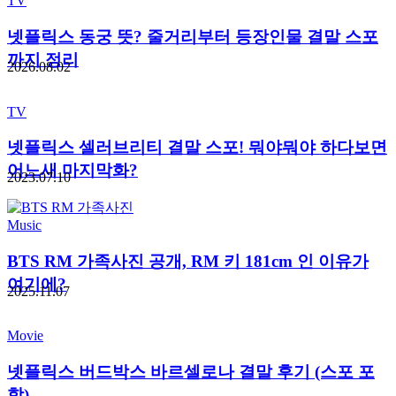
TV
넷플릭스 동궁 뜻? 줄거리부터 등장인물 결말 스포
까지 정리
2026.08.02
TV
넷플릭스 셀러브리티 결말 스포! 뭐야뭐야 하다보면
어느새 마지막화?
2023.07.10
Music
BTS RM 가족사진 공개, RM 키 181cm 인 이유가
여기에?
2025.11.07
Movie
넷플릭스 버드박스 바르셀로나 결말 후기 (스포 포
함)