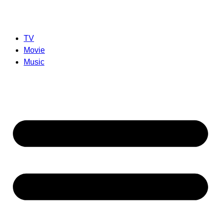
TV
Movie
Music