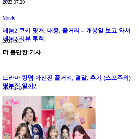
2023.07.20
Movie
베놈2 쿠키 몇개, 내용, 줄거리 – 개봉일 보고 와서
베놈2 리뷰 투척!
2021.10.14
더 볼만한 기사
드라마 킹덤 아신전 줄거리, 결말, 후기 (스포주의)
몇부작 일까?
2021.07.27