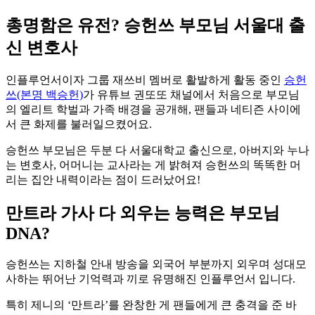
총명함은 유전? 승헌쓰 부모님
서울대 출
신 변호사
인플루언서이자 그룹 재쓰비 멤버로 활발하게 활동 중인
승헌
쓰(본명 백승헌)
가 유튜브 권또또 채널에서 처음으로 부모님
의 엘리트 학벌과 가족 배경을 공개해, 팬들과 네티즌 사이에
서 큰 화제를 불러일으켰어요.
승헌쓰 부모님은 두분 다 서울대학교 출신으로, 아버지와 누나
는 변호사, 어머니는 교사라는 게 밝혀져 승헌쓰의 똑똑한 머
리는 집안 내력이라는 점이 드러났어요!
만트라 가사 다 외우는 능력은 부모님
DNA?
승헌쓰는 지하철 안내 방송을 외국어 부분까지 외우며 성대모
사하는 뛰어난 기억력과 끼로 유명해진 인플루언서 입니다.
특히 제니의 ‘만트라’를 완창한 게 팬들에게 큰 충격을 준 바