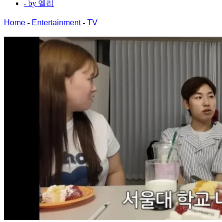
- by
엘리
Home
-
Entertainment
-
TV