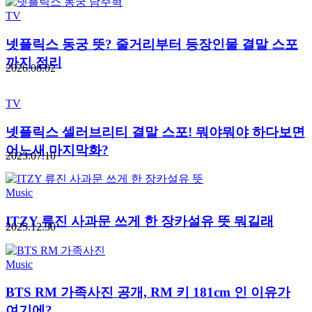
TV
넷플릭스 동궁 뜻? 줄거리부터 등장인물 결말 스포
까지 정리
2026.08.02
TV
넷플릭스 셀러브리티 결말 스포! 뭐야뭐야 하다보면
어느새 마지막화?
2023.07.10
Music
ITZY 류진 사과문 쓰게 한 장카설유 뜻 뭐길래
2025.12.30
Music
BTS RM 가족사진 공개, RM 키 181cm 인 이유가
여기에?