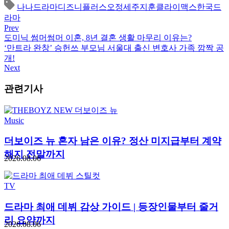
나나
드라마
디즈니플러스
오정세
주지훈
클라이맥스
한국드
라마
Prev
도미닉 썸머썸머 이혼, 8년 결혼 생활 마무리 이유는?
‘만트라 완창’ 승헌쓰 부모님 서울대 출신 변호사 가족 깜짝 공
개!
Next
관련기사
Music
더보이즈 뉴 혼자 남은 이유? 정산 미지급부터 계약
해지 전말까지
2026.08.06
TV
드라마 최애 데뷔 감상 가이드 | 등장인물부터 줄거
리 요약까지
2026.08.06