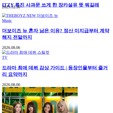
ITZY 류진 사과문 쓰게 한 장카설유 뜻 뭐길래
2025.12.30
Music
더보이즈 뉴 혼자 남은 이유? 정산 미지급부터 계약
해지 전말까지
2026.08.06
TV
드라마 최애 데뷔 감상 가이드 | 등장인물부터 줄거
리 요약까지
2026.08.06