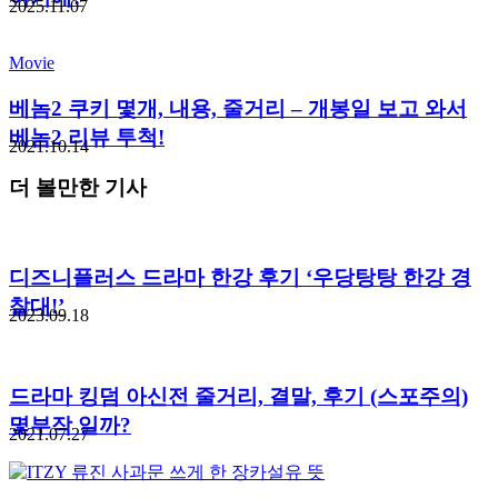
2025.11.07
Movie
베놈2 쿠키 몇개, 내용, 줄거리 – 개봉일 보고 와서
베놈2 리뷰 투척!
2021.10.14
더 볼만한 기사
디즈니플러스 드라마 한강 후기 ‘우당탕탕 한강 경
찰대!’
2023.09.18
드라마 킹덤 아신전 줄거리, 결말, 후기 (스포주의)
몇부작 일까?
2021.07.27