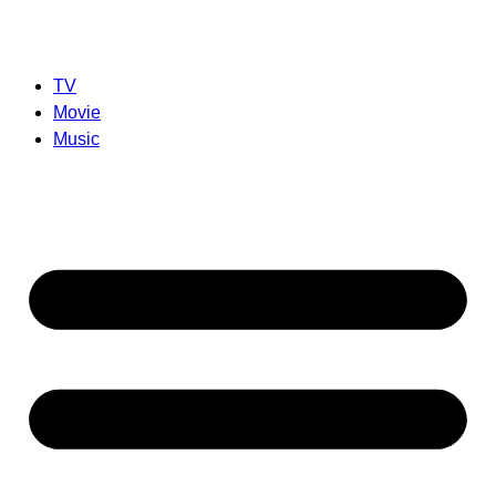
TV
Movie
Music