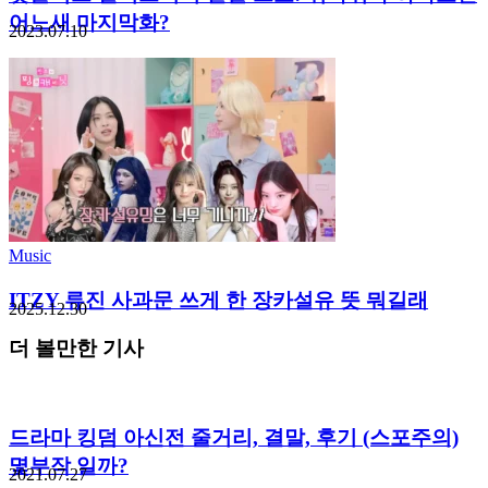
어느새 마지막화?
2023.07.10
Music
ITZY 류진 사과문 쓰게 한 장카설유 뜻 뭐길래
2025.12.30
더 볼만한 기사
드라마 킹덤 아신전 줄거리, 결말, 후기 (스포주의)
몇부작 일까?
2021.07.27