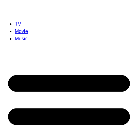
TV
Movie
Music