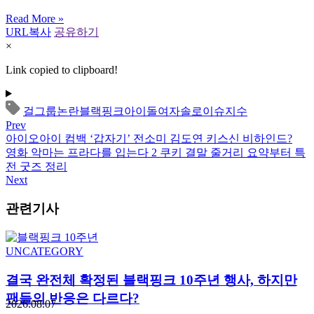
Read More »
URL복사
공유하기
×
Link copied to clipboard!
걸그룹
논란
블랙핑크
아이돌
여자솔로
이슈
지수
Prev
아이오아이 컴백 ‘갑자기’ 전소미 김도연 키스신 비하인드?
영화 악마는 프라다를 입는다 2 쿠키 결말 줄거리 요약부터 특
전 굿즈 정리
Next
관련기사
UNCATEGORY
결국 완전체 확정된 블랙핑크 10주년 행사, 하지만
팬들의 반응은 다르다?
2026.08.07