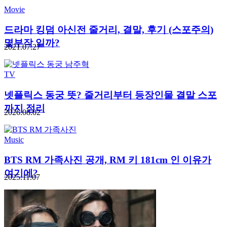
Movie
드라마 킹덤 아신전 줄거리, 결말, 후기 (스포주의)
몇부작 일까?
2021.07.27
TV
넷플릭스 동궁 뜻? 줄거리부터 등장인물 결말 스포
까지 정리
2026.08.02
Music
BTS RM 가족사진 공개, RM 키 181cm 인 이유가
여기에?
2025.11.07