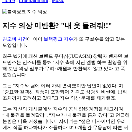
Home
-
Entertainment
-
Music
지수 의상 미반환?
"내 옷 돌려줘!!"
친오빠 사건
에 이어
블랙핑크
지수
가 또 구설수를 앓고 있는
모양입니다.
최근 벨기에 패션 브랜드 주다심(JUDASIM) 창립자 벤자민 보
트만스는 인스타를 통해 ‘지수 측에 지난 앨범 화보 촬영을 위
해 보낸 의상 일부가 무려 6개월째 반환되지 않고 있다’고 폭
로했습니다.
그는 “지수와 팀에 여러 차례 연락했지만 답변이 없었다”며
“중요한 컬렉션 작품이 포함되어 가격도 상당히 비싼데, 법적
조치까지 고려하고 있다”고 지수 의상 문제를 제기했죠.
그는 자신의 게시글에서 지수의 공식 SNS 계정을 태그하며
“내 물건을 돌려달라”, “지수가 내 물건을 훔쳐 갔다”고 언급해
논란은 더욱 커졌습니다. 디자이너는 “젊은 디자이너인 우리
에게 작품 하나하나가 소중하다”며 6개월간 무응답에 따른 서