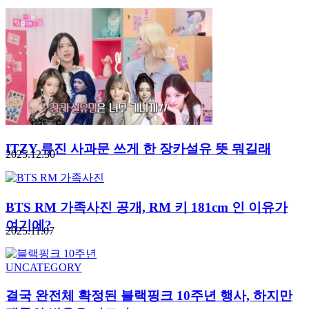
ITZY 류진 사과문 쓰게 한 장카설유 뜻 뭐길래
2025.12.30
BTS RM 가족사진 공개, RM 키 181cm 인 이유가
여기에?
2025.11.07
UNCATEGORY
결국 완전체 확정된 블랙핑크 10주년 행사, 하지만