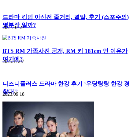
드라마 킹덤 아신전 줄거리, 결말, 후기 (스포주의)
몇부작 일까?
2021.07.27
BTS RM 가족사진 공개, RM 키 181cm 인 이유가
여기에?
2025.11.07
디즈니플러스 드라마 한강 후기 ‘우당탕탕 한강 경
찰대!’
2023.09.18