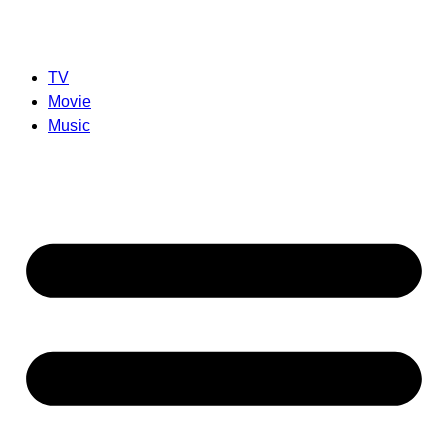
TV
Movie
Music