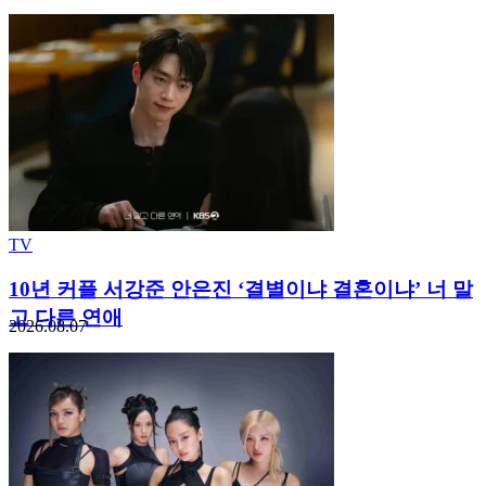
TV
10년 커플 서강준 안은진 ‘결별이냐 결혼이냐’ 너 말
고 다른 연애
2026.08.07