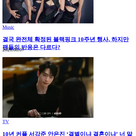
Music
결국 완전체 확정된 블랙핑크 10주년 행사, 하지만
팬들의 반응은 다르다?
2026.08.07
TV
10년 커플 서강준 안은진 ‘결별이냐 결혼이냐’ 너 말