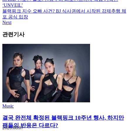
‘UNVEIL’
블랙핑크 지수 오빠 사건? BJ 식사권에서 시작된 강제추행 체
포 공식 입장
Next
관련기사
Music
결국 완전체 확정된 블랙핑크 10주년 행사, 하지만
팬들의 반응은 다르다?
2026.08.07