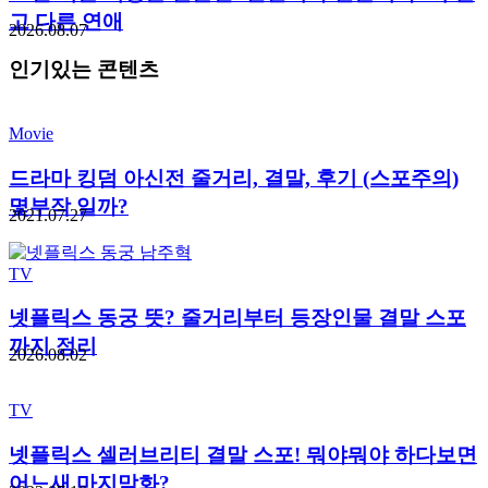
고 다른 연애
2026.08.07
인기있는 콘텐츠
Movie
드라마 킹덤 아신전 줄거리, 결말, 후기 (스포주의)
몇부작 일까?
2021.07.27
TV
넷플릭스 동궁 뜻? 줄거리부터 등장인물 결말 스포
까지 정리
2026.08.02
TV
넷플릭스 셀러브리티 결말 스포! 뭐야뭐야 하다보면
어느새 마지막화?