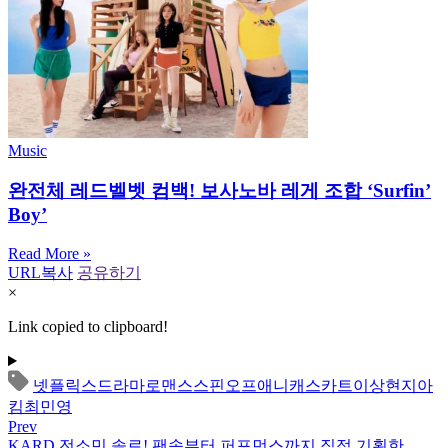
Music
완전체 레드벨벳 컴백! 보사노바 레게 조합 ‘Surfin’
Boy’
Read More »
URL복사
공유하기
×
Link copied to clipboard!
넷플릭스
드라마
로맨스
스핀오프
애니캐스카트
이상현
지아
킴
최민영
Prev
KARD 전소민 솔로! 팬송부터 퍼포먼스까지 직접 기획한