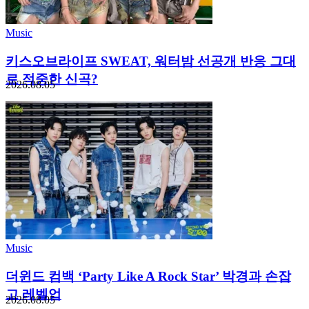
Music
키스오브라이프 SWEAT, 워터밤 선공개 반응 그대
로 적중한 신곡?
2026.08.05
Music
더윈드 컴백 ‘Party Like A Rock Star’ 박경과 손잡
고 레벨업
2026.08.05