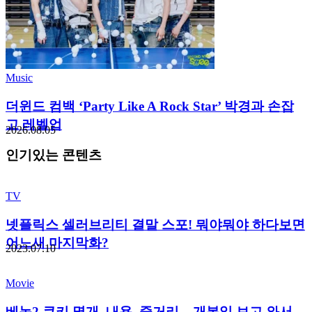
Music
더윈드 컴백 ‘Party Like A Rock Star’ 박경과 손잡
고 레벨업
2026.08.05
인기있는 콘텐츠
TV
넷플릭스 셀러브리티 결말 스포! 뭐야뭐야 하다보면
어느새 마지막화?
2023.07.10
Movie
베놈2 쿠키 몇개, 내용, 줄거리 – 개봉일 보고 와서