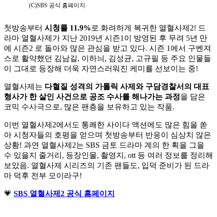
(C)SBS 공식 홈페이지
첫방송부터
시청률 11.9%
로 화려하게 복귀한 열혈사제2! 드
라마 열혈사제가 지난 2019년 시즌1이 방영된 후 무려 5년 만
에 시즌2 로 돌아와 많은 관심을 받고 있다. 시즌 1에서 구벤져
스로 활약했던 김남길, 이하늬, 김성균, 고규필 등 주요 인물들
이 그대로 등장해 더욱 자연스러워진 케미를 선보이는 중!
열혈사제는
다혈질 성격의 가톨릭 사제와 구담경찰서의 대표
형사가 한 살인 사건으로 공조 수사를 해나가는 과정
을 담은
코믹 수사극으로, 많은 팬층을 보유하고 있는 작품.
이번 열혈사제2에서도 통쾌한 사이다 액션에도 많은 힘을 쏟
아 시청자들의 호평을 얻으며 첫방송부터 반응이 심상치 않은
상황! 과연 열혈사제2는 SBS 금토 드라마 계의 한 획을 그을
수 있을지 줄거리, 등장인물, 촬영지, ott 등 여러 정보를 정리해
보았음. 열혈사제 시리즈의 기존 팬들도, 입덕 준비가 된 드라
마 덕후 전부 모이라구!
💗
SBS 열혈사제2 공식 홈페이지