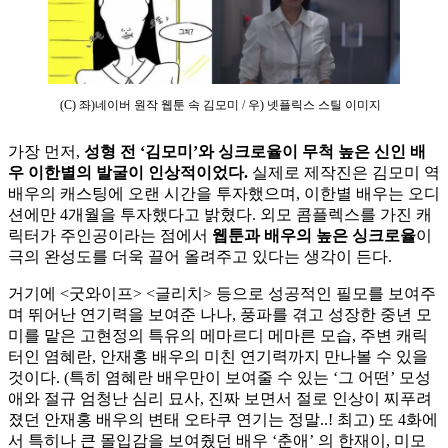
(C) 좌)네이버 원작 웹툰 속 김모미 / 우) 넷플릭스 스틸 이미지
가장 먼저,
성형 전 ‘김모미’와 싱크로율이 무척 높은 신인 배
우 이한별의 발굴이 인상적이었다.
실제로 제작진은 김모미 역
배우의 캐스팅에 오랜 시간을 투자했으며, 이한별 배우는 오디
션에만 4개월을 투자했다고 밝혔다. 외모 콤플렉스를 가진 캐
릭터가 주인공이라는 점에서
웹툰과 배우의 높은 싱크로율
이
극의 완성도를 더욱 끌어 올려주고 있다는 생각이 든다.
거기에 <굿와이프> <글리치> 등으로 성공적인 필모를 보여주
며 뛰어난 연기력을 보여준 나나, 풍파를 겪고 성장한 중년 모
미를 맡은 고현정의 특유의 메마르디 메마른 모습, 주변 캐릭
터인 염혜란, 안재홍 배우의 미친 연기력까지 만나볼 수 있을
것이다. (특히 염혜란 배우만이 보여줄 수 있는 ‘그 어떤’ 모성
애와 절규 엄청난 심리 묘사, 진짜 보면서 절로 인상이 찌푸려
졌던 안재홍 배우의 변태 오타쿠 연기는 정말..! 최고) 또 4화에
서 특히나 큰 몰입감을 보여줬던 배우 ‘춘애’ 의 한재이, 미모