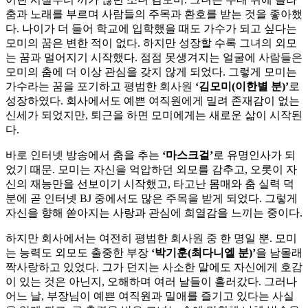
춤과 노래를 부르며 사람들의 주목과 환호를 받는 것을 좋아했
다. 나이가 더 들어 학교에 입학했을 때도 가수가 되고 싶다는
모미의 꿈은 변한 적이 없다. 하지만 성장할 수록 그녀의 외모
는 꿈과 멀어지기 시작했다. 점점 못생겨지는 얼굴에 사람들은
모미의 춤에 더 이상 관심을 갖지 않게 되었다. 그렇게 모미는
가수라는 꿈을 포기하고 평범한 회사원
‘김모미(이한별 분)’
로
성장하였다. 회사에서도 예쁜 여직원에게 밀려 존재감이 없는
신세가 되었지만, 퇴근을 하면 모미에게는 새로운 삶이 시작된
다.
바로 인터넷 방송에서 춤을 추는
‘마스크걸’
로 유명인사가 되
었기 때문. 모미는 자신을 억압하던 외모를 감추고, 오롯이 자
신의 재능만을 선보이기 시작했고, 타고난 몸매와 춤 실력 덕
분에 곧 인터넷 BJ 중에서도 많은 주목을 받게 되었다. 그렇게
자신을 향해 쏟아지는 사랑과 관심에 희열감을 느끼는 중이다.
하지만 회사에서는 여전히 평범한 회사원 중 한 명일 뿐. 모미
는 능력도 외모도 출중한 부장
‘박기훈(최다니엘 분)’
을 남몰래
짝사랑하고 있었다. 그가 던지는 사소한 말에도 자신에게 호감
이 있는 것은 아닌지, 오해하며 여러 날들이 흘러갔다. 그러나
어느 날, 부장님이 예쁜 여직원과 밀애를 즐기고 있다는 사실