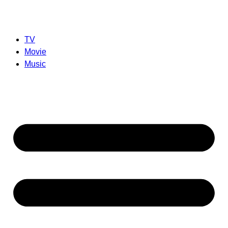
TV
Movie
Music