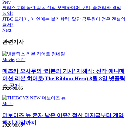
Prev
크리스토퍼 놀란 감독 신작 오펜하이머 쿠키, 줄거리와 결말
요약!
JTBC 드라마, 이 연애는 불가항력! 말단 공무원이 얻은 전설의
금서?
Next
관련기사
Movie
,
OTT
데즈카 오사무의 ‘리본의 기사’ 재해석: 신작 애니메
이션 리본 히어로(The Ribbon Hero) 8월 8일 넷플릭
스 공개
2026.08.06
Music
더보이즈 뉴 혼자 남은 이유? 정산 미지급부터 계약
해지 전말까지
2026.08.06