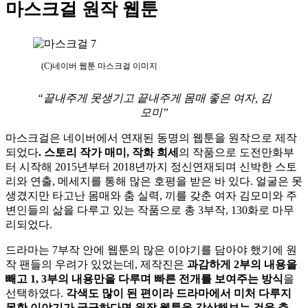
마스크걸 원작 웹툰
(C)네이버 웹툰 마스크걸 이미지
“끝내주게 못생기고 끝내주게 몸매 좋은 여자, 김
모미”
마스크걸은 네이버에서 연재된 동명의 웹툰을 원작으로 제작
되었다
. 스토리 작가 매미, 작화 희세
의 작품으로 도전만화부
터 시작해 2015년부터 2018년까지 정신연재되며 신박한 스토
리와 연출, 메세지를 통해 많은 호평을 받은 바 있다. 얼굴은 못
생겼지만 타고난 몸매와 춤 실력, 끼를 갖춘 여자 김모미와 주
변인들의 삶을 다루고 있는 작품으로 총 3부작, 130화로 마무
리되었다.
드라마는 7부작 안에 웹툰의 많은 이야기를 담아야 했기에 원
작 팬들의 우려가 있었는데, 제작진은
과감하게 2부의 내용을
빼고 1, 3부의 내용만을 다루며 빠른 전개를 보여주는 방식
을
선택하였다.
각색도 많이 된 편이라 드라마에서 미처 다루지
못한 이야기가 궁금하다면 원작 웹툰을 감상해보는 것을 추