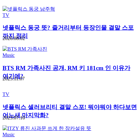
TV
넷플릭스 동궁 뜻? 줄거리부터 등장인물 결말 스포
까지 정리
2026.08.02
Music
BTS RM 가족사진 공개, RM 키 181cm 인 이유가
여기에?
2025.11.07
TV
넷플릭스 셀러브리티 결말 스포! 뭐야뭐야 하다보면
어느새 마지막화?
2023.07.10
Music