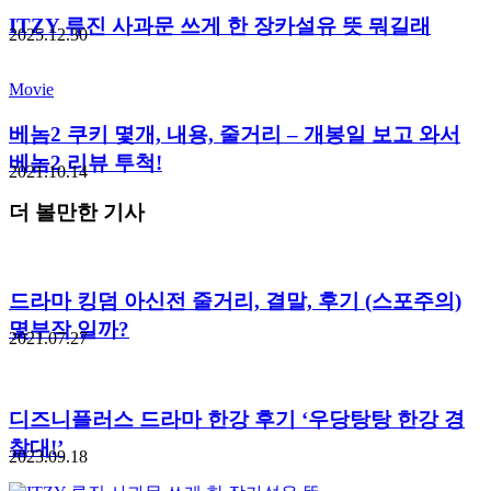
ITZY 류진 사과문 쓰게 한 장카설유 뜻 뭐길래
2025.12.30
Movie
베놈2 쿠키 몇개, 내용, 줄거리 – 개봉일 보고 와서
베놈2 리뷰 투척!
2021.10.14
더 볼만한 기사
드라마 킹덤 아신전 줄거리, 결말, 후기 (스포주의)
몇부작 일까?
2021.07.27
디즈니플러스 드라마 한강 후기 ‘우당탕탕 한강 경
찰대!’
2023.09.18