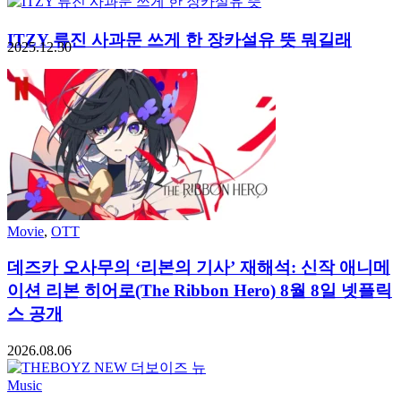
ITZY 류진 사과문 쓰게 한 장카설유 뜻 뭐길래
2025.12.30
Movie
,
OTT
데즈카 오사무의 ‘리본의 기사’ 재해석: 신작 애니메
이션 리본 히어로(The Ribbon Hero) 8월 8일 넷플릭
스 공개
2026.08.06
Music