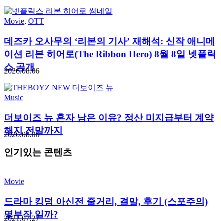
Movie
,
OTT
데즈카 오사무의 ‘리본의 기사’ 재해석: 신작 애니메
이션 리본 히어로(The Ribbon Hero) 8월 8일 넷플릭
스 공개
2026.08.06
Music
더보이즈 뉴 혼자 남은 이유? 정산 미지급부터 계약
해지 전말까지
2026.08.06
인기있는 콘텐츠
Movie
드라마 킹덤 아신전 줄거리, 결말, 후기 (스포주의)
몇부작 일까?
2021.07.27