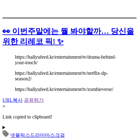
👀 이번주말에는 뭘 봐야할까… 당신을
위한 리레코 픽! ✨
https://hallyufeed.kr/entertainment/tv/drama-behind-
your-touch/
https://hallyufeed.kr/entertainment/tv/netflix-dp-
season2/
https://hallyufeed.kr/entertainment/tv/zombieverse/
URL복사
공유하기
×
Link copied to clipboard!
넷플릭스
드라마
마스크걸