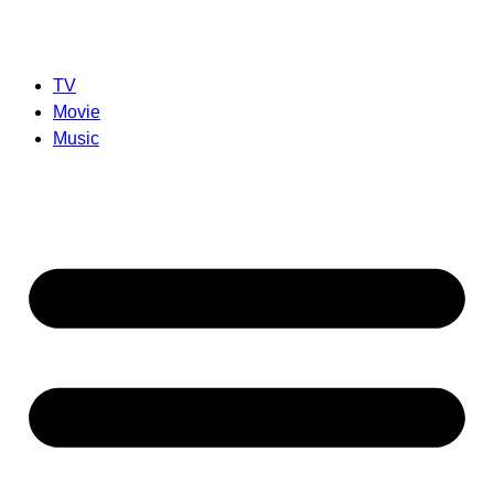
TV
Movie
Music