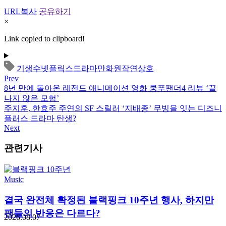
URL복사
공유하기
×
Link copied to clipboard!
기생수
넷플릭스
드라마
만화원작
연상호
Prev
8년 만에 돌아온 레전드 애니메이션 영화 쿵푸팬더4 리뷰 ‘끝
나지 않은 모험’
주지훈, 한효주 주연의 SF 스릴러 ‘지배종’ 무빙을 잇는 디즈니
플러스 드라마 탄생?
Next
관련기사
Music
결국 완전체 확정된 블랙핑크 10주년 행사, 하지만
팬들의 반응은 다르다?
2026.08.07