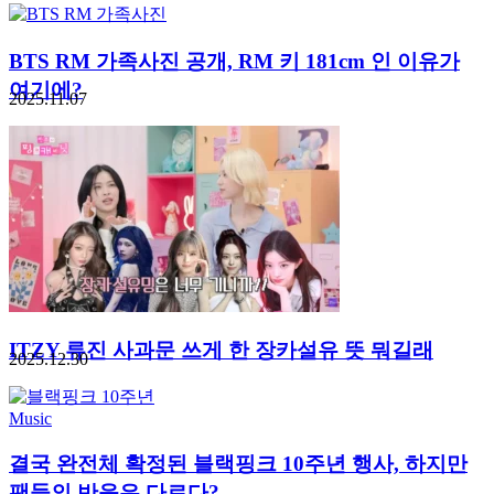
BTS RM 가족사진 공개, RM 키 181cm 인 이유가
여기에?
2025.11.07
ITZY 류진 사과문 쓰게 한 장카설유 뜻 뭐길래
2025.12.30
Music
결국 완전체 확정된 블랙핑크 10주년 행사, 하지만
팬들의 반응은 다르다?