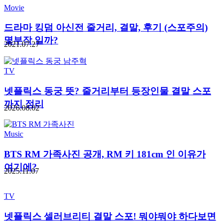
Movie
드라마 킹덤 아신전 줄거리, 결말, 후기 (스포주의)
몇부작 일까?
2021.07.27
TV
넷플릭스 동궁 뜻? 줄거리부터 등장인물 결말 스포
까지 정리
2026.08.02
Music
BTS RM 가족사진 공개, RM 키 181cm 인 이유가
여기에?
2025.11.07
TV
넷플릭스 셀러브리티 결말 스포! 뭐야뭐야 하다보면