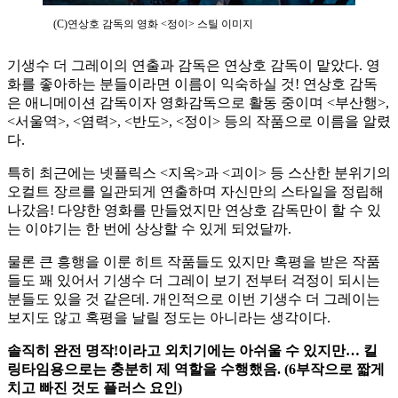
(C)연상호 감독의 영화 <정이> 스틸 이미지
기생수 더 그레이의 연출과 감독은 연상호 감독이 맡았다. 영
화를 좋아하는 분들이라면 이름이 익숙하실 것! 연상호 감독
은 애니메이션 감독이자 영화감독으로 활동 중이며 <부산행>,
<서울역>, <염력>, <반도>, <정이> 등의 작품으로 이름을 알렸
다.
특히 최근에는 넷플릭스 <지옥>과 <괴이> 등 스산한 분위기의
오컬트 장르를 일관되게 연출하며 자신만의 스타일을 정립해
나갔음! 다양한 영화를 만들었지만 연상호 감독만이 할 수 있
는 이야기는 한 번에 상상할 수 있게 되었달까.
물론 큰 흥행을 이룬 히트 작품들도 있지만 혹평을 받은 작품
들도 꽤 있어서 기생수 더 그레이 보기 전부터 걱정이 되시는
분들도 있을 것 같은데. 개인적으로 이번 기생수 더 그레이는
보지도 않고 혹평을 날릴 정도는 아니라는 생각이다.
솔직히 완전 명작!이라고 외치기에는 아쉬울 수 있지만… 킬
링타임용으로는 충분히 제 역할을 수행했음. (6부작으로 짧게
치고 빠진 것도 플러스 요인)