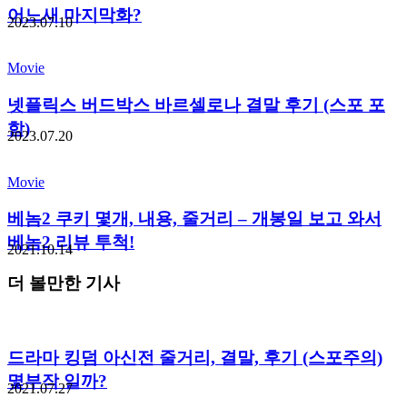
어느새 마지막화?
2023.07.10
Movie
넷플릭스 버드박스 바르셀로나 결말 후기 (스포 포
함)
2023.07.20
Movie
베놈2 쿠키 몇개, 내용, 줄거리 – 개봉일 보고 와서
베놈2 리뷰 투척!
2021.10.14
더 볼만한 기사
드라마 킹덤 아신전 줄거리, 결말, 후기 (스포주의)
몇부작 일까?
2021.07.27