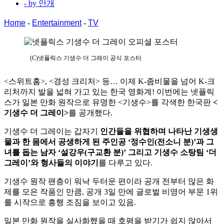
- by
안개
Home
-
Entertainment
-
TV
(C)넷플릭스 기생수 더 그레이 공식 포스터
<스위트홈>, <경성 크리처> 등… 이제 K-좀비물을 넘어 K-크
리처까지 발을 넓혀 가고 있는 한국 영화계! 이번에는 넷플릭
스가 일본 만화 원작으로 유명한 <기생수>를 각색한 한국판
<
기생수 더 그레이>
를 공개했다.
기생수 더 그레이는 갑자기
인간들을 위협하며 나타난 기생생
물과 한 몸에서 공생하게 된 주인공 ‘정수인(전소니 분)’과 그
녀를 돕는 남자 ‘설강우(구교환 분)’ 그리고 기생수 소탕팀 ‘더
그레이’와 형사들의 이야기
를 다루고 있다.
기생수 원작 팬층이 워낙 두터운 편이라 공개 전부터 많은 화
제를 모은 작품인 만큼, 공개 3일 만에 글로벌 비영어 부문 1위
를 시작으로 흥행 조짐을 보이고 있음.
일본 만화 원작을 실사화했을 때 호평을 받기가 쉽지 않아서