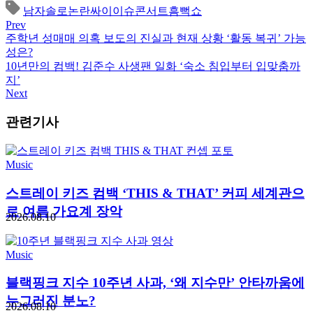
남자솔로
논란
싸이
이슈
콘서트
흠뻑쇼
Prev
주학년 성매매 의혹 보도의 진실과 현재 상황 ‘활동 복귀’ 가능
성은?
10년만의 컴백! 김준수 사생팬 일화 ‘숙소 침입부터 입맞춤까
지’
Next
관련기사
Music
스트레이 키즈 컴백 ‘THIS & THAT’ 커피 세계관으
로 여름 가요계 장악
2026.08.10
Music
블랙핑크 지수 10주년 사과, ‘왜 지수만’ 안타까움에
누그러진 분노?
2026.08.10