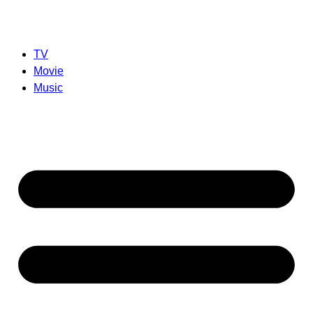
TV
Movie
Music