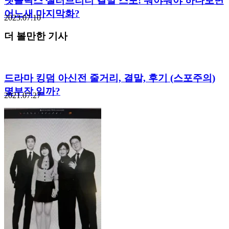
넷플릭스 셀러브리티 결말 스포! 뭐야뭐야 하다보면
어느새 마지막화?
2023.07.10
더 볼만한 기사
드라마 킹덤 아신전 줄거리, 결말, 후기 (스포주의)
몇부작 일까?
2021.07.27