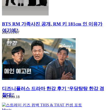
BTS RM 가족사진 공개, RM 키 181cm 인 이유가
여기에?
2025.11.07
디즈니플러스 드라마 한강 후기 ‘우당탕탕 한강 경
찰대!’
2023.09.18
Music