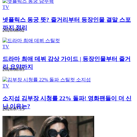
TV
넷플릭스 동궁 뜻? 줄거리부터 등장인물 결말 스포
까지 정리
2026.08.02
TV
드라마 최애 데뷔 감상 가이드 | 등장인물부터 줄거
리 요약까지
2026.08.05
TV
소지섭 김부장 시청률 22% 돌파! 영화팬들이 더 신
난 이유는?
2026.07.15