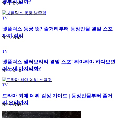
몇부작 일까?
2021.07.27
TV
넷플릭스 동궁 뜻? 줄거리부터 등장인물 결말 스포
까지 정리
2026.08.02
TV
넷플릭스 셀러브리티 결말 스포! 뭐야뭐야 하다보면
어느새 마지막화?
2023.07.10
TV
드라마 최애 데뷔 감상 가이드 | 등장인물부터 줄거
리 요약까지
2026.08.05