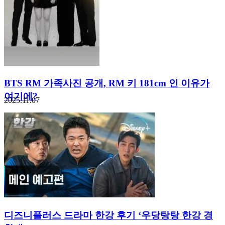
BTS RM 가족사진 공개, RM 키 181cm 인 이유가
여기에?
2025.11.07
디즈니플러스 드라마 한강 후기 ‘우당탕탕 한강 경