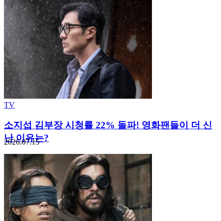
TV
소지섭 김부장 시청률 22% 돌파! 영화팬들이 더 신
난 이유는?
2026.07.15