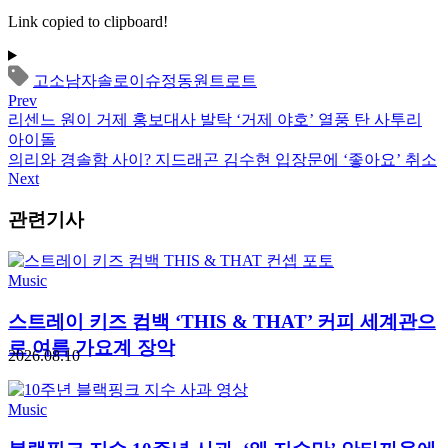
Link copied to clipboard!
고소
남자솔로
이슈
정동원
트로트
Prev
리센느 원이 거제 홍보대사 발탁 ‘거제 야호’ 열풍 탄 사투리
아이돌
의리와 경솔함 사이? 지드래곤 김수현 입장문에 ‘좋아요’ 취소
Next
관련기사
Music
스트레이 키즈 컴백 ‘THIS & THAT’ 커피 세계관으
로 여름 가요계 장악
2026.08.10
Music