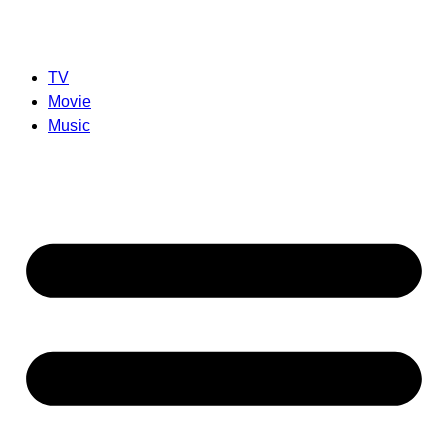
TV
Movie
Music